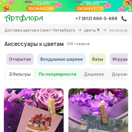
Перейти
к
основному
+7 (812) 666-5-666
содержанию
Вы
Доставка цветов в Санкт-Петербурге
Цветы 💐
Аксессуары 
здесь
Аксессуары к цветам
109 товаров
Открытки
Воздушные шарики
Вазы
Игрушки
☰
Фильтры
По популярности
Дешевле
Дороже