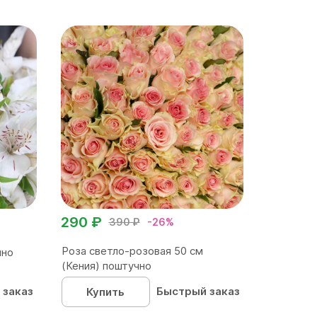
290 ₽
390 ₽
-26%
Роза светло-розовая 50 см
чно
(Кения) поштучно
 заказ
Быстрый заказ
Купить