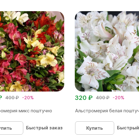
₽
320 ₽
400 ₽
-20%
400 ₽
-20%
омерия микс поштучно
Альстромерия белая пошту
Быстрый заказ
Быстрый
упить
Купить