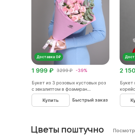
Доставка 0₽
Дост
1 999 ₽
2 15
3299 ₽
-39%
Букет из 3 розовых кустовых роз
Букет 
с эвкалиптом в фоамиран...
корейс
Быстрый заказ
Купить
К
Цветы поштучно
Посмотр