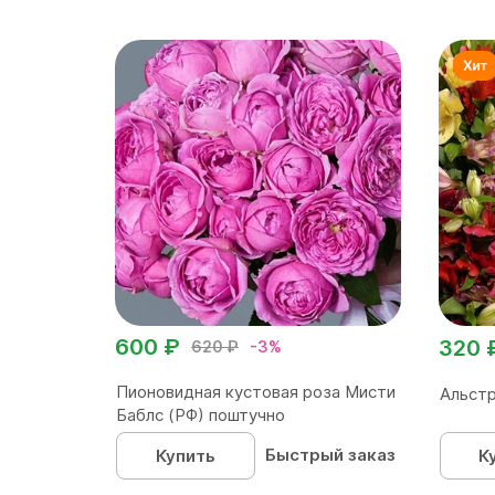
600 ₽
320 
620 ₽
-3%
Пионовидная кустовая роза Мисти
Альстр
Баблс (РФ) поштучно
Быстрый заказ
Купить
К