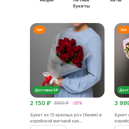
букеты
Доставка 0₽
Дост
2 150 ₽
3 99
2850 ₽
-25%
Букет из 15 красных роз (Кения) в
Букет 
корейской матовой кал...
корейс