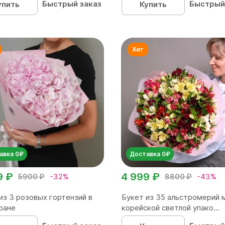
Быстрый заказ
Быстрый
упить
Купить
авка 0₽
Доставка 0₽
9 ₽
4 999 ₽
5900 ₽
-32%
8800 ₽
-43%
из 3 розовых гортензий в
Букет из 35 альстромерий 
ране
корейской светлой упако...