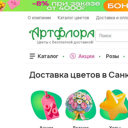
Перейти
к
основному
О компании
Каталог цветов
Доставка и опл
содержанию
Поиск
Цветы с бесплатной доставкой!
Каталог
Акции
Розы
Доставка цветов в Сан
Акции
Летние
Хиты