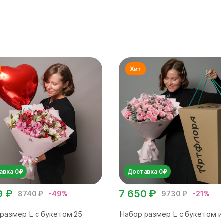
авка 0₽
Доставка 0₽
9 ₽
7 650 ₽
8740 ₽
-49%
9730 ₽
-21%
размер L с букетом 25
Набор размер L с букетом и