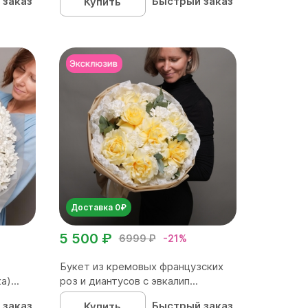
 заказ
Быстрый заказ
Купить
Доставка 0₽
5 500 ₽
6999 ₽
-21%
Букет из кремовых французских
)...
роз и диантусов с эвкалип...
 заказ
Быстрый заказ
Купить