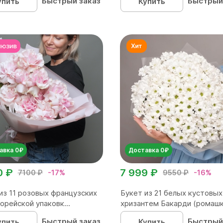
Быстрый заказ
Быстрый
упить
Купить
авка 0₽
Доставка 0₽
0 ₽
7 999 ₽
7100 ₽
-17%
9550 ₽
-16%
из 11 розовых французских
Букет из 21 белых кустовых
корейской упаковк...
хризантем Бакарди (ромашка
Быстрый заказ
Быстрый
упить
Купить