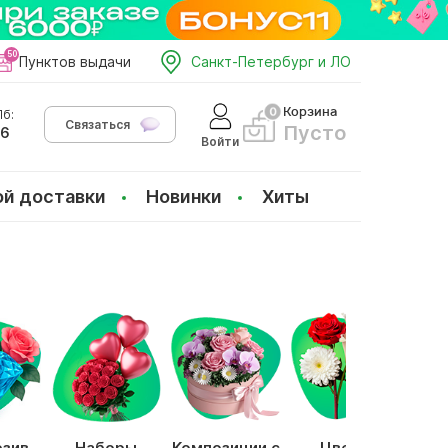
Пунктов выдачи
Санкт-Петербург и ЛО
Корзина
б:
Связаться
Пусто
66
Войти
ой доставки
Новинки
Хиты
юзив
Наборы
Композиции с
Цветы
С