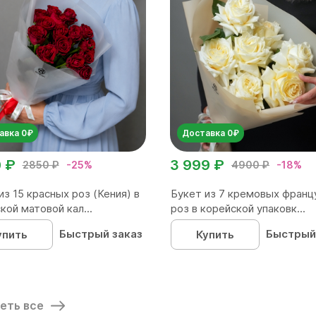
авка 0₽
Доставка 0₽
0 ₽
3 999 ₽
2850 ₽
-25%
4900 ₽
-18%
из 15 красных роз (Кения) в
Букет из 7 кремовых франц
кой матовой кал...
роз в корейской упаковк...
Быстрый заказ
Быстрый
упить
Купить
еть все