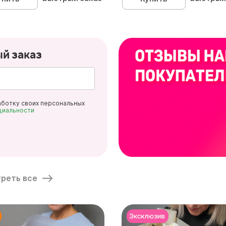
ый заказ
аботку своих персональных
циальности
реть все