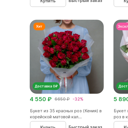
Быстрый заказ
Купить
К
Доставка 0₽
Дост
4 550 ₽
5 89
6650 ₽
-32%
Букет из 35 красных роз (Кения) в
Букет 
корейской матовой кал...
роз в 
Быстрый заказ
Купить
К