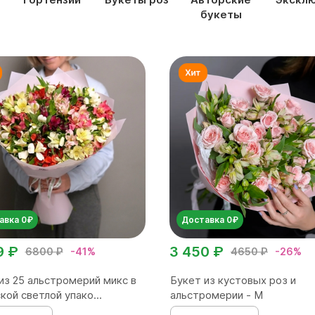
букеты
авка 0₽
Доставка 0₽
9 ₽
3 450 ₽
6800 ₽
-41%
4650 ₽
-26%
из 25 альстромерий микс в
Букет из кустовых роз и
кой светлой упако...
альстромерии - М