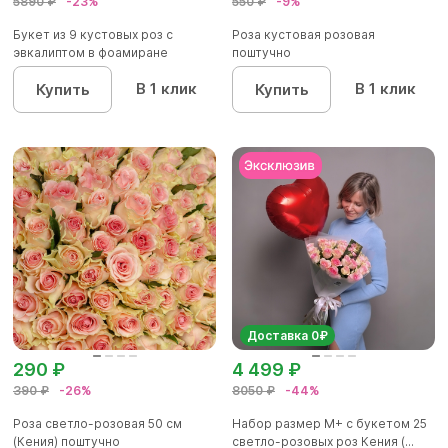
5890 ₽
-23%
550 ₽
-9%
Букет из 9 кустовых роз с
Роза кустовая розовая
эвкалиптом в фоамиране
поштучно
В 1 клик
В 1 клик
Купить
Купить
Доставка 0₽
290 ₽
4 499 ₽
390 ₽
-26%
8050 ₽
-44%
Роза светло-розовая 50 см
Набор размер М+ с букетом 25
(Кения) поштучно
светло-розовых роз Кения (...