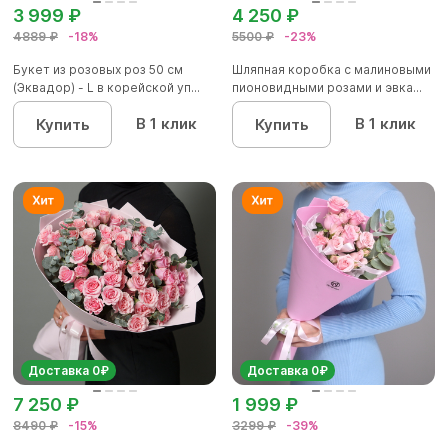
3 999 ₽
4 250 ₽
4889 ₽
-18%
5500 ₽
-23%
Букет из розовых роз 50 см
Шляпная коробка с малиновыми
(Эквадор) - L в корейской уп...
пионовидными розами и эвка...
В 1 клик
В 1 клик
Купить
Купить
Доставка 0₽
Доставка 0₽
7 250 ₽
1 999 ₽
8490 ₽
-15%
3299 ₽
-39%