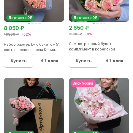
Доставка 0₽
Доставка 0₽
2 650 ₽
8 050 ₽
2900 ₽
-9%
16800 ₽
-52%
Светло-розовый букет-
Набор размер L+ с букетом 51
комплимент в корейской
светло-розовая роза Кения...
матовой упа...
В 1 клик
В 1 клик
Купить
Купить