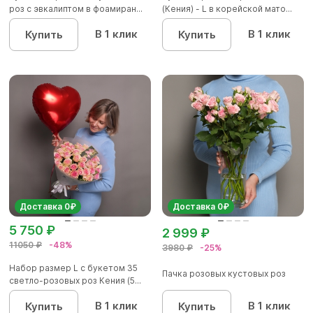
роз с эвкалиптом в фоамиран...
(Кения) - L в корейской мато...
В 1 клик
В 1 клик
Купить
Купить
Доставка 0₽
Доставка 0₽
5 750 ₽
2 999 ₽
11050 ₽
-48%
3980 ₽
-25%
Набор размер L с букетом 35
Пачка розовых кустовых роз
светло-розовых роз Кения (5...
В 1 клик
В 1 клик
Купить
Купить