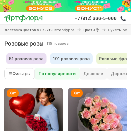
Перейти
к
основному
+7 (812) 666-5-666
содержанию
Вы
Доставка цветов в Санкт-Петербурге
Цветы 💐
Букеты роз 
здесь
Розовые розы
115 товаров
51 розовая роза
101 розовая роза
Розовые фран
☰
Фильтры
По популярности
Дешевле
Дороже