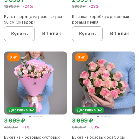
12990 ₽
-24%
3900 ₽
-23%
Букет-сердце из розовых роз
Шляпная коробка с розовыми
50 см (Эквадор)
розами Кения
В 1 клик
В 1 клик
Купить
Купить
Доставка 0₽
Доставка 0₽
3 999 ₽
3 999 ₽
4508 ₽
-11%
6460 ₽
-38%
Букет из 7 розовых кустовых
Букет из розовых роз 50 см