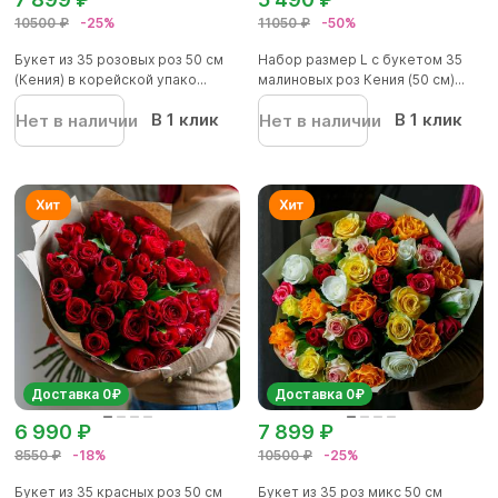
10500 ₽
-25%
11050 ₽
-50%
Букет из 35 розовых роз 50 см
Набор размер L с букетом 35
(Кения) в корейской упако...
малиновых роз Кения (50 см)...
В 1 клик
В 1 клик
Нет в наличии
Нет в наличии
Доставка 0₽
Доставка 0₽
6 990 ₽
7 899 ₽
8550 ₽
-18%
10500 ₽
-25%
Букет из 35 красных роз 50 см
Букет из 35 роз микс 50 см