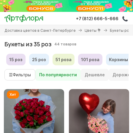
Перейти
к
основному
+7 (812) 666-5-666
содержанию
Вы
Доставка цветов в Санкт-Петербурге
Цветы 💐
Букеты роз 
здесь
Букеты из 35 роз
44 товаров
15 роз
25 роз
51 роза
101 роза
Корзины р
☰
Фильтры
По популярности
Дешевле
Дороже