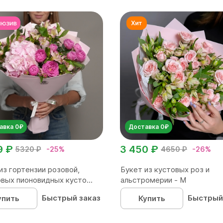
авка 0₽
Доставка 0₽
9 ₽
3 450 ₽
5320 ₽
-25%
4650 ₽
-26%
из гортензии розовой,
Букет из кустовых роз и
вых пионовидных кусто...
альстромерии - М
Быстрый заказ
Быстрый
упить
Купить