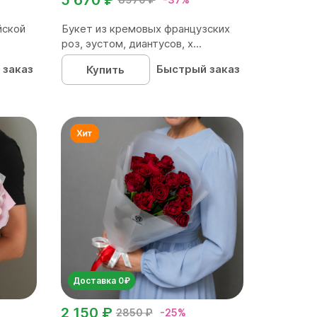
йской
Букет из кремовых французских
роз, эустом, диантусов, х...
 заказ
Быстрый заказ
Купить
Доставка 0₽
2 150 ₽
2850 ₽
-25%