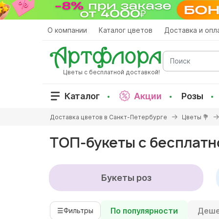
Перейти
к
основному
О компании
Каталог цветов
Доставка и опл
содержанию
Поиск
Цветы с бесплатной доставкой!
Каталог
Акции
Розы
Вы
Доставка цветов в Санкт-Петербурге
Цветы 💐
здесь
ТОП-букеты с бесплатн
Букеты роз
По популярности
Деше
☰
Фильтры