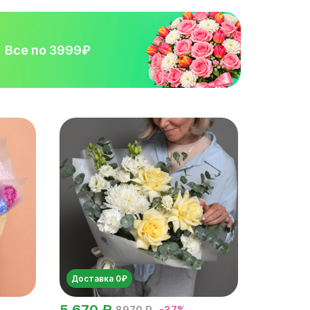
Все по 3999₽
Доставка 0₽
5 670 ₽
8970 ₽
-37%