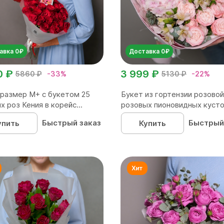
авка 0₽
Доставка 0₽
0 ₽
3 999 ₽
5860 ₽
-33%
5130 ₽
-22%
размер М+ с букетом 25
Букет из гортензии розовой
х роз Кения в корейс...
розовых пионовидных кусто
Быстрый заказ
Быстрый
упить
Купить