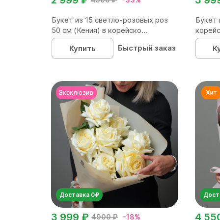
Букет из 15 светло-розовых роз
Букет 
50 см (Кения) в корейско...
корейс
Быстрый заказ
Купить
К
Доставка 0₽
Дост
3 999 ₽
4 55
4900 ₽
-18%