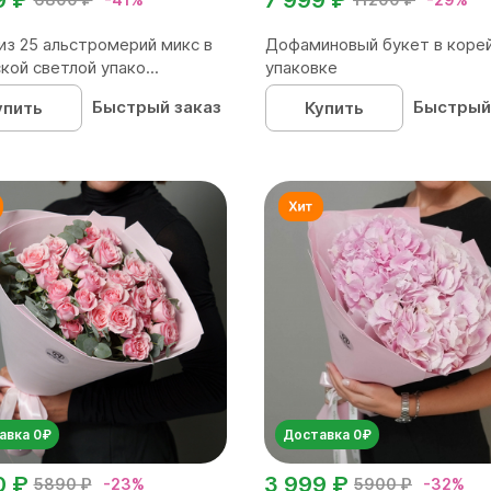
из 25 альстромерий микс в
Дофаминовый букет в коре
кой светлой упако...
упаковке
Быстрый заказ
Быстрый
упить
Купить
авка 0₽
Доставка 0₽
0 ₽
3 999 ₽
5890 ₽
-23%
5900 ₽
-32%