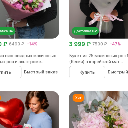
авка 0₽
Доставка 0₽
0 ₽
3 999 ₽
6490 ₽
-14%
7500 ₽
-47%
из пионовидных малиновых
Букет из 25 малиновых роз 
ых роз и альстроме...
(Кения) в корейской мат...
Быстрый заказ
Быстрый
упить
Купить