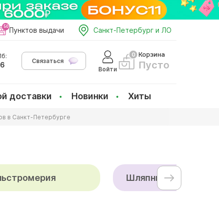
Пунктов выдачи
Санкт-Петербург и ЛО
Корзина
б:
Связаться
Пусто
66
Войти
ой доставки
Новинки
Хиты
ов в Санкт-Петербурге
льстромерия
Шляпные коробки с 