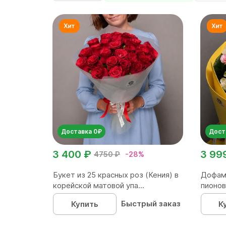
Доставка 0₽
Дост
3 400 ₽
3 99
4750 ₽
-28%
Букет из 25 красных роз (Кения) в
Дофам
корейской матовой упа...
пионов
Быстрый заказ
Купить
К