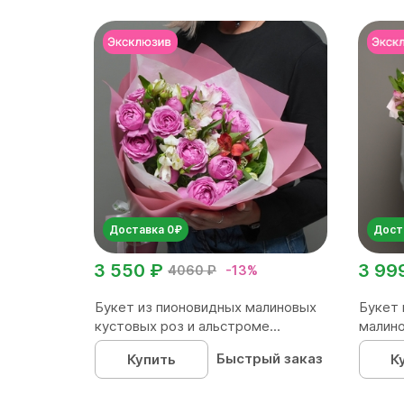
Доставка 0₽
Дост
3 550 ₽
3 99
4060 ₽
-13%
Букет из пионовидных малиновых
Букет 
кустовых роз и альстроме...
малино
Быстрый заказ
Купить
К