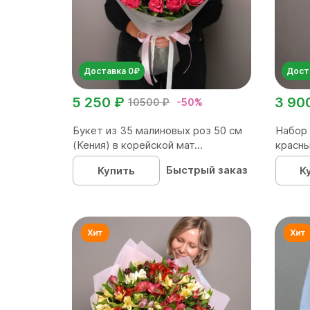
Доставка 0₽
Дост
5 250 ₽
3 90
10500 ₽
-50%
Букет из 35 малиновых роз 50 см
Набор 
(Кения) в корейской мат...
красны
Быстрый заказ
Купить
К