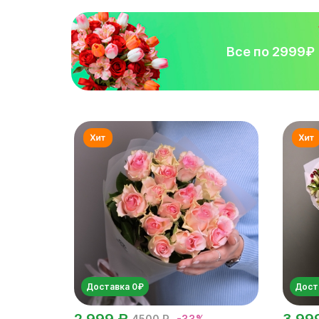
Все по 2999₽
Доставка 0₽
Дост
2 999 ₽
3 99
4500 ₽
-33%