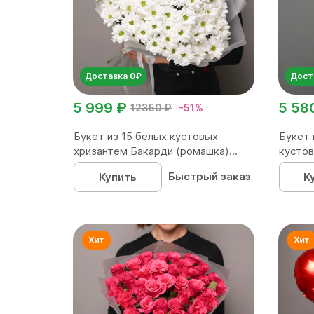
Доставка 0₽
Дост
5 999 ₽
5 58
12350 ₽
-51%
Букет из 15 белых кустовых
Букет 
хризантем Бакарди (ромашка)...
кустов
Быстрый заказ
Купить
К