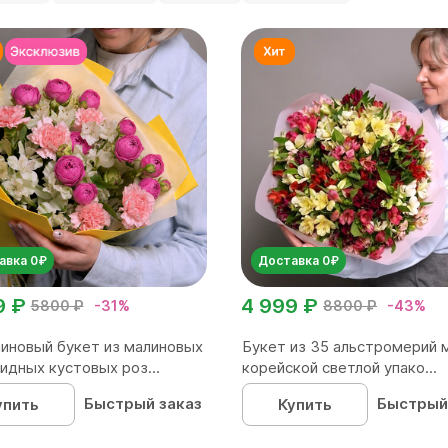
авка 0₽
Доставка 0₽
9 ₽
4 999 ₽
5800 ₽
-31%
8800 ₽
-43%
иновый букет из малиновых
Букет из 35 альстромерий 
идных кустовых роз...
корейской светлой упако...
Быстрый заказ
Быстрый
упить
Купить