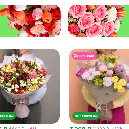
авка 0₽
Доставка 0₽
9 ₽
7 999 ₽
6800 ₽
-41%
11200 ₽
-29%