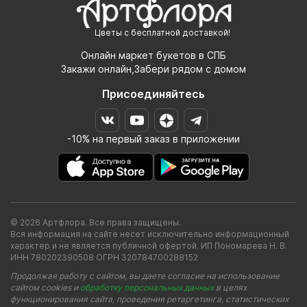
Цветы с бесплатной доставкой!
Онлайн маркет букетов в СПБ
Закажи онлайн,Забери рядом с домом
Присоединяйтесь
-10% на первый заказ в приложении
© 2026 Артфлора. Все права защищены.
Вся информация на сайте несет исключительно информационный
характер и не является публичной офертой. ИП Пономарева Н. В.
ИНН 780202390508 ОГРН 320784700288152
Продолжая работу с сайтом, вы даете согласие на использование
сайтом cookies и
обработку персональных данных
в целях
функционирования сайта, проведения ретаргетинга, статистических