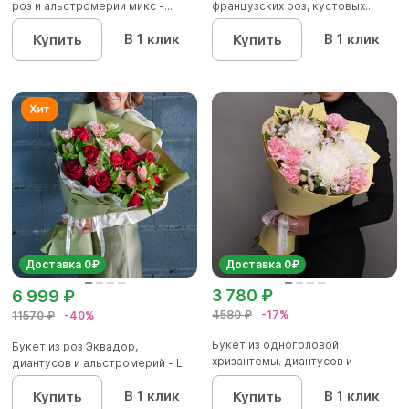
роз и альстромерии микс -...
французских роз, кустовых...
В 1 клик
В 1 клик
Купить
Купить
Доставка 0₽
Доставка 0₽
3 780 ₽
6 999 ₽
4580 ₽
-17%
11570 ₽
-40%
Букет из одноголовой
Букет из роз Эквадор,
хризантемы. диантусов и
диантусов и альстромерий - L
альстромер...
В 1 клик
В 1 клик
Купить
Купить