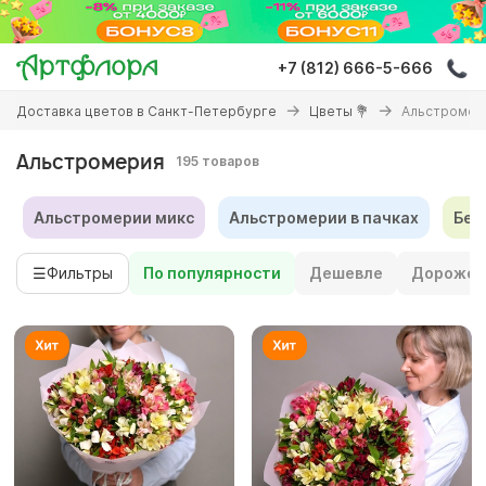
Перейти
к
основному
+7 (812) 666-5-666
содержанию
Вы
Доставка цветов в Санкт-Петербурге
Цветы 💐
Альстромер
здесь
Альстромерия
195 товаров
Альстромерии микс
Альстромерии в пачках
Бел
☰
Фильтры
По популярности
Дешевле
Дороже