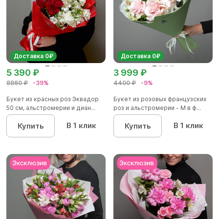
Доставка 0₽
Доставка 0₽
5 390 ₽
3 999 ₽
8860 ₽
-39%
4400 ₽
-9%
Букет из красных роз Эквадор
Букет из розовых французских
50 см, альстромерии и диан...
роз и альстромерии - М в ф...
В 1 клик
В 1 клик
Купить
Купить