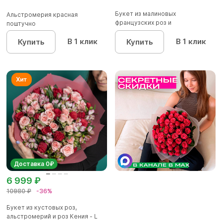
Букет из малиновых
Альстромерия красная
французских роз и
поштучно
альстромерии - L
В 1 клик
В 1 клик
Купить
Купить
Доставка 0₽
6 999 ₽
10980 ₽
-36%
Букет из кустовых роз,
альстромерий и роз Кения - L