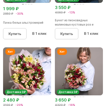
3 550 ₽
1 999 ₽
4060 ₽
-13%
2850 ₽
-30%
Букет из пионовидных
Пачка белых альстромерий
малиновых кустовых роз и
альстроме...
В 1 клик
В 1 клик
Купить
Купить
Доставка 0₽
Доставка 0₽
2 480 ₽
3 650 ₽
3100 ₽
-20%
4320 ₽
-16%