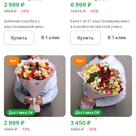
2 999 ₽
6 999 ₽
3558 ₽
-16%
12670 ₽
-45%
Шляпная коробка с
Букет из 51 альстромерии микс
альстромерией микс
в корейской светлой упако...
В 1 клик
В 1 клик
Купить
Купить
Доставка 0₽
Доставка 0₽
2 999 ₽
3 450 ₽
3450 ₽
-13%
4950 ₽
-30%