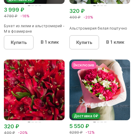
3 999 ₽
320 ₽
4780 ₽
-16%
400 ₽
-20%
Букет из лилии и альстромерий -
Альстромерия белая поштучно
M в фоамиране
В 1 клик
В 1 клик
Купить
Купить
Доставка 0₽
5 550 ₽
320 ₽
6280 ₽
-12%
400 ₽
-20%