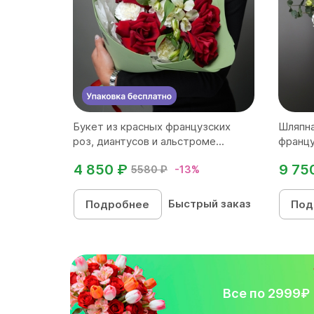
Букет из красных французских
Шляпна
роз, диантусов и альстроме...
францу
4 850 ₽
9 75
5580 ₽
-13%
Быстрый заказ
Подробнее
Под
Все по 2999₽