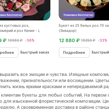
из кустовых роз,
Букет из 25 белых роз 70 с
омерий и роз Кения - L
(Эквадор)
9 ₽
12 880 ₽
10980 ₽
-36%
19250 ₽
-33%
Быстрый заказ
Быстрый
робнее
Подробнее
 выразить все эмоции и чувства. Изящные компози
уважении, признательности или восхищении. Цветы
лнить жизнь яркими красками и непередаваемой р
 клиентам букеты для любых событий. На первом 
то для изысканной флористической композиции. Ц
 неделю. А своевременная доставка в районе стан