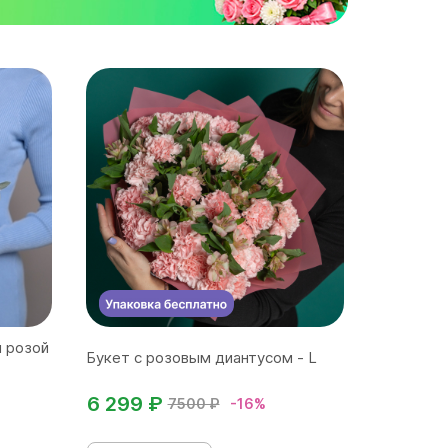
й розой
Букет с розовым диантусом - L
6 299 ₽
7500 ₽
-16%