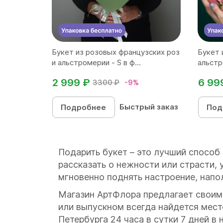
Букет из розовых французских роз
Букет 
и альстромерии - S в ф...
альстр
2 999 ₽
6 99
3300 ₽
-9%
Быстрый заказ
Подробнее
Под
Подарить букет – это лучший способ
рассказать о нежности или страсти, 
мгновенно поднять настроение, напо
Магазин АртФлора предлагает своим
или выпускном всегда найдется мес
Петербурга 24 часа в сутки 7 дней в