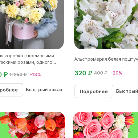
я коробка с кремовыми
Альстромерия белая пошту
зскими розами, одного...
320 ₽
400 ₽
-20%
0 ₽
11250 ₽
-13%
Быстрый заказ
робнее
Быстрый
Подробнее