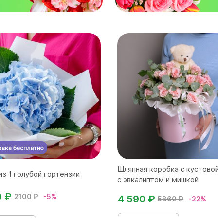
Шляпная коробка с кустово
из 1 голубой гортензии
с эвкалиптом и мишкой
9 ₽
2100 ₽
-5%
4 590 ₽
5860 ₽
-22%