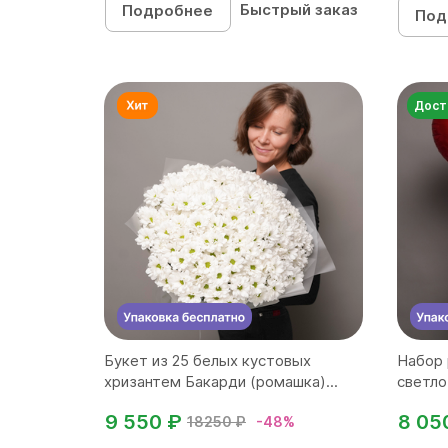
Быстрый заказ
Подробнее
Под
Дост
Букет из 25 белых кустовых
Набор 
хризантем Бакарди (ромашка)...
светло
9 550 ₽
8 05
18250 ₽
-48%