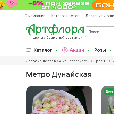
Перейти
к
основному
О компании
Каталог цветов
Доставка и опл
содержанию
Поиск
Цветы с бесплатной доставкой!
Каталог
Акции
Розы
Вы
Доставка цветов в Санкт-Петербурге
Цветы
здесь
Метро Дунайская
Дост