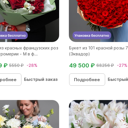
из красных французских роз
Букет из 101 красной розы 
ромерии - М в ф...
(Эквадор)
9 ₽
49 500 ₽
5550 ₽
-28%
68256 ₽
-27%
Быстрый заказ
Быстрый
робнее
Подробнее