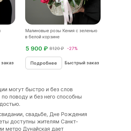
м
Малиновые розы Кения с зеленью
в белой корзине
5 900 ₽
8120 ₽
-27%
 заказ
Быстрый заказ
Подробнее
ции могут быстро и без слов
 по поводу и без него способны
адостью.
свидании, свадьбе, Дне Рождения
веты доступны жителям Санкт-
ции метро Дунайская дает