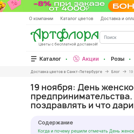
Перейти
к
основному
О компании
Каталог цветов
Доставка и опл
содержанию
Поиск
Цветы с бесплатной доставкой!
Каталог
Акции
Розы
Вы
Доставка цветов в Санкт-Петербурге
Блог
19
здесь
19 ноября: День женско
предпринимательства.
поздравлять и что дари
Содержание
Когда и почему решили отмечать День женс