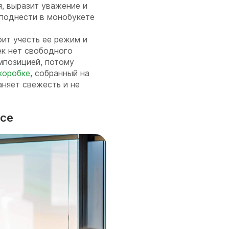
, выразит уважение и
поднести в монобукете
ит учесть ее режим и
ек нет свободного
мпозицией, потому
 коробке
, собранный на
аняет свежесть и не
есе