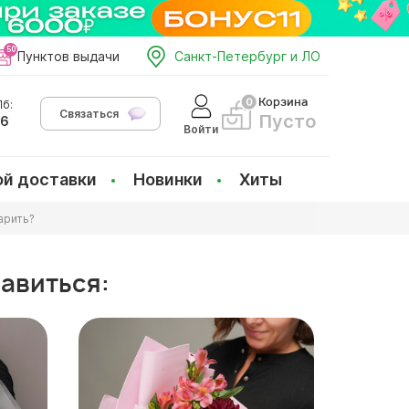
Пунктов выдачи
Санкт-Петербург и ЛО
Корзина
б:
Связаться
Пусто
66
Войти
ой доставки
Новинки
Хиты
арить?
равиться: