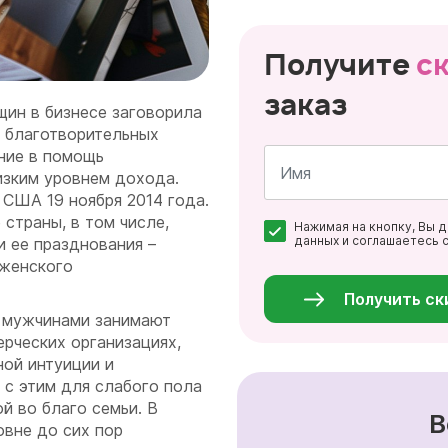
Получите
с
заказ
ин в бизнесе заговорила
 благотворительных
ние в помощь
изким уровнем дохода.
 США 19 ноября 2014 года.
Имя
страны, в том числе,
Нажимая на кнопку, Вы 
*
данных и соглашаетесь 
и ее празднования –
Персональные
 женского
данные
*
Получить ск
с мужчинами занимают
рческих организациях,
ной интуиции и
с этим для слабого пола
й во благо семьи. В
В
овне до сих пор