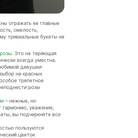
ны отражать ее главные
ость, смелость,
му тривиальные букеты не
розы
. Это не теряющая
ически всегда уместна.
любимой девушки-
выбор на красных
 особое трепетное
реподнести розы
ии
– нежные, но
т гармонию, уважение,
веты, вы подчеркнете все
остью пользуются
ический цветок