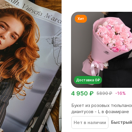
Доставка 0₽
4 950 ₽
5890 ₽
-16%
Букет из розовых тюльпано
диантусов - L в фоамиране
Быстрый
Нет в наличии