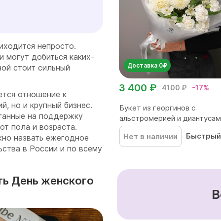
иходится непросто.
и могут добиться каких-
Доставка 0₽
ной стоит сильный
3 400 ₽
4100 ₽
-17%
ется отношение к
, но и крупный бизнес.
Букет из георгинов с
танные на поддержку
альстромерией и диантусам
от пола и возраста.
корей...
Быстрый
Нет в наличии
но назвать ежегодное
ства в России и по всему
ть День женского
В