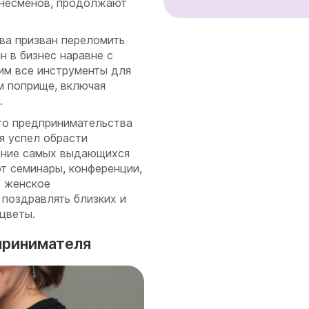
знесменов, продолжают
ва призван переломить
 в бизнес наравне с
им все инструменты для
м поприще, включая
.
го предпринимательства
мя успел обрасти
дение самых выдающихся
т семинары, конференции,
е женское
 поздравлять близких и
 цветы.
принимателя