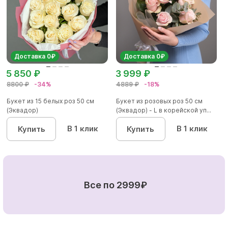
Доставка 0₽
Доставка 0₽
5 850 ₽
3 999 ₽
8800 ₽
-34%
4889 ₽
-18%
Букет из 15 белых роз 50 см
Букет из розовых роз 50 см
(Эквадор)
(Эквадор) - L в корейской уп...
В 1 клик
В 1 клик
Купить
Купить
Все по 2999₽