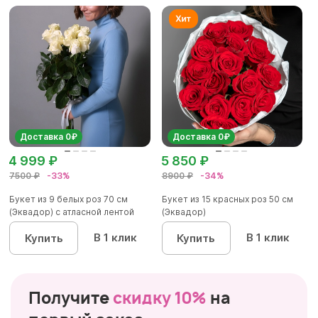
Доставка 0₽
Доставка 0₽
4 999 ₽
5 850 ₽
7500 ₽
-33%
8900 ₽
-34%
Букет из 9 белых роз 70 см
Букет из 15 красных роз 50 см
(Эквадор) с атласной лентой
(Эквадор)
В 1 клик
В 1 клик
Купить
Купить
Получите
скидку 10%
на