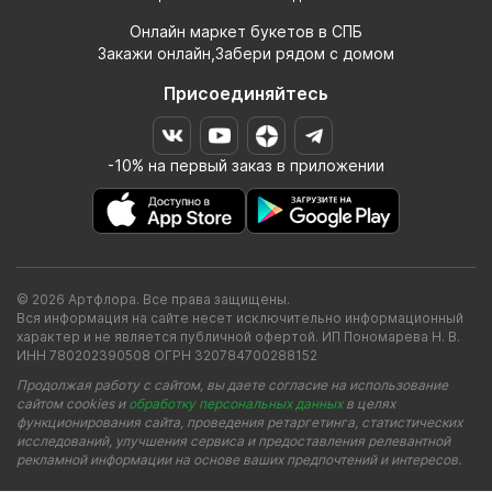
Онлайн маркет букетов в СПБ
Закажи онлайн,Забери рядом с домом
Присоединяйтесь
-10% на первый заказ в приложении
© 2026 Артфлора. Все права защищены.
Вся информация на сайте несет исключительно информационный
характер и не является публичной офертой. ИП Пономарева Н. В.
ИНН 780202390508 ОГРН 320784700288152
Продолжая работу с сайтом, вы даете согласие на использование
сайтом cookies и
обработку персональных данных
в целях
функционирования сайта, проведения ретаргетинга, статистических
исследований, улучшения сервиса и предоставления релевантной
рекламной информации на основе ваших предпочтений и интересов.