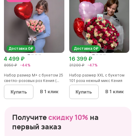
Доставка 0₽
Доставка 0₽
4 499 ₽
16 399 ₽
8050 ₽
-44%
31200 ₽
-47%
Набор размер М+ с букетом 25
Набор размер ХХL с букетом
светло-розовых роз Кения (...
101 роза нежный микс Кения
В 1 клик
В 1 клик
Купить
Купить
Получите
скидку 10%
на
первый заказ