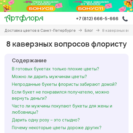
Перейти
к
основному
+7 (812) 666-5-666
содержанию
Вы
Доставка цветов в Санкт-Петербурге
Блог
8 каверзных во
здесь
8 каверзных вопросов флористу
Содержание
В готовых букетах только плохие цветы?
Можно ли дарить мужчинам цветы?
Непроданные букеты флористы забирают домой?
Если букет не понравился получателю, можно
вернуть деньги?
Часто ли мужчины покупают букеты для жены и
любовницы?
Дарить одну розу – это стыдно?
Почему некоторые цветы дороже других?