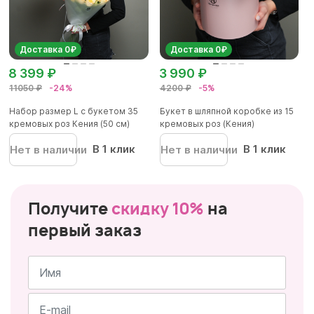
Доставка 0₽
Доставка 0₽
8 399 ₽
3 990 ₽
11050 ₽
-24%
4200 ₽
-5%
Набор размер L с букетом 35
Букет в шляпной коробке из 15
кремовых роз Кения (50 см)
кремовых роз (Кения)
В 1 клик
В 1 клик
Нет в наличии
Нет в наличии
Получите
скидку 10%
на
первый заказ
Имя
*