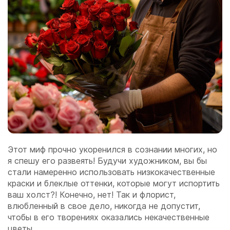
Этот миф прочно укоренился в сознании многих, но
я спешу его развеять! Будучи художником, вы бы
стали намеренно использовать низкокачественные
краски и блеклые оттенки, которые могут испортить
ваш холст?! Конечно, нет! Так и флорист,
влюбленный в свое дело, никогда не допустит,
чтобы в его творениях оказались некачественные
цветы.