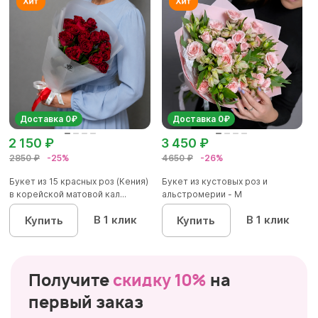
Доставка 0₽
Доставка 0₽
2 150 ₽
3 450 ₽
2850 ₽
-25%
4650 ₽
-26%
Букет из 15 красных роз (Кения)
Букет из кустовых роз и
в корейской матовой кал...
альстромерии - М
В 1 клик
В 1 клик
Купить
Купить
Получите
скидку 10%
на
первый заказ