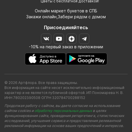
Цветы с бесплатной доставкой!
Онлайн маркет букетов в СПБ
Закажи онлайн,Забери рядом с домом
Присоединяйтесь
-10% на первый заказ в приложении
© 2026 Артфлора. Все права защищены.
Вся информация на сайте несет исключительно информационный
характер и не является публичной офертой. ИП Пономарева Н. В.
ИНН 780202390508 ОГРН 320784700288152
Продолжая работу с сайтом, вы даете согласие на использование
сайтом cookies и
обработку персональных данных
в целях
функционирования сайта, проведения ретаргетинга, статистических
исследований, улучшения сервиса и предоставления релевантной
рекламной информации на основе ваших предпочтений и интересов.