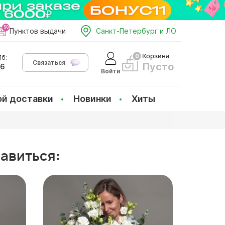
Пунктов выдачи
Санкт-Петербург и ЛО
Корзина
б:
Связаться
Пусто
66
Войти
ой доставки
Новинки
Хиты
равиться: