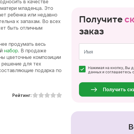
односить в качестве
 матери младенца. Это
ает ребенка или недавно
Получите
с
ельна к запахам. Во всех
жет быть отличным
заказ
нее продумать весь
ый
набор
. В продаже
ны цветочные композиции
Имя
е решение для тех
Нажимая на кнопку, Вы 
*
 составляющие подарка по
данных и соглашаетесь 
Персональные
данные
*
Получить ск
Рейтинг:
В