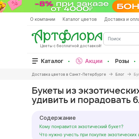
Перейти
к
основному
О компании
Каталог цветов
Доставка и опл
содержанию
Поиск
Цветы с бесплатной доставкой!
Каталог
Акции
Розы
Вы
Доставка цветов в Санкт-Петербурге
Блог
Бу
здесь
Букеты из экзотических
удивить и порадовать 
Содержание
Кому понравится экзотический букет?
Что нужно учесть при покупке экзотических