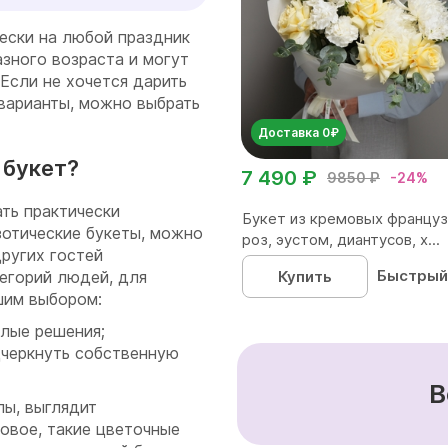
ески на любой праздник
зного возраста и могут
Если не хочется дарить
 варианты, можно выбрать
Доставка 0₽
 букет?
7 490 ₽
9850 ₽
-24%
ть практически
Букет из кремовых француз
зотические букеты, можно
роз, эустом, диантусов, х...
других гостей
Быстрый
Купить
тегорий людей, для
шим выбором:
лые решения;
дчеркнуть собственную
В
пы, выглядит
новое, такие цветочные