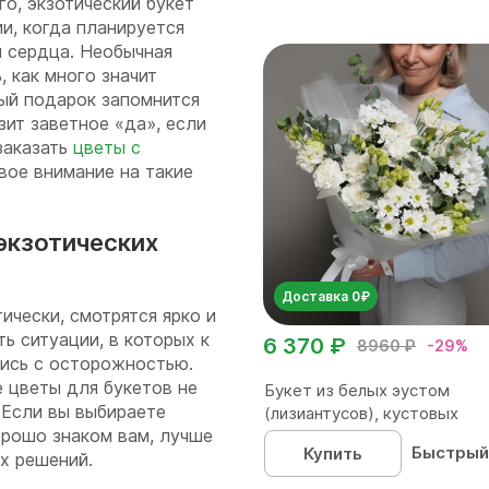
го, экзотический букет
и, когда планируется
и сердца. Необычная
 как много значит
ый подарок запомнится
ит заветное «‎да», если
заказать
цветы с
свое внимание на такие
 экзотических
Доставка 0₽
ически, смотрятся ярко и
ть ситуации, в которых к
6 370 ₽
8960 ₽
-29%
ись с осторожностью.
е цветы для букетов не
Букет из белых эустом
 Если вы выбираете
(лизиантусов), кустовых
орошо знаком вам, лучше
хризантем...
Быстрый
Купить
х решений.