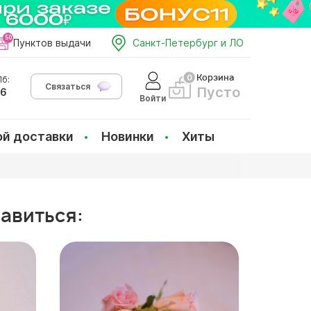
Пунктов выдачи
Санкт-Петербург и ЛО
Корзина
б:
Связаться
Пусто
66
Войти
ой доставки
Новинки
Хиты
равиться: