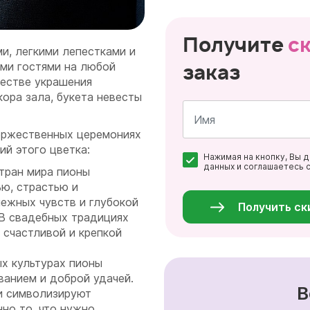
Получите
с
и, легкими лепестками и
заказ
ми гостями на любой
честве украшения
кора зала, букета невесты
оржественных церемониях
Имя
ий этого цветка:
Нажимая на кнопку, Вы 
*
данных и соглашаетесь 
тран мира пионы
Персональные
ю, страстью и
данные
*
ежных чувств и глубокой
Получить ск
В свадебных традициях
 счастливой и крепкой
ых культурах пионы
ванием и доброй удачей.
В
ки символизируют
нно то, что нужно