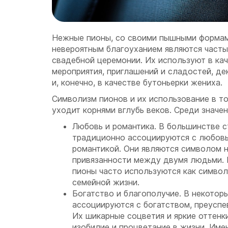
Нежные пионы, со своими пышными формам
невероятным благоуханием являются часты
свадебной церемонии. Их используют в ка
мероприятия, приглашений и сладостей, де
и, конечно, в качестве бутоньерки жениха.
Символизм пионов и их использование в т
уходит корнями вглубь веков. Среди значен
Любовь и романтика. В большинстве с
традиционно ассоциируются с любовь
романтикой. Они являются символом н
привязанности между двумя людьми. 
пионы часто используются как символ
семейной жизни.
Богатство и благополучие. В некотор
ассоциируются с богатством, преуспе
Их шикарные соцветия и яркие оттен
изобилие и процветание в жизни. Име