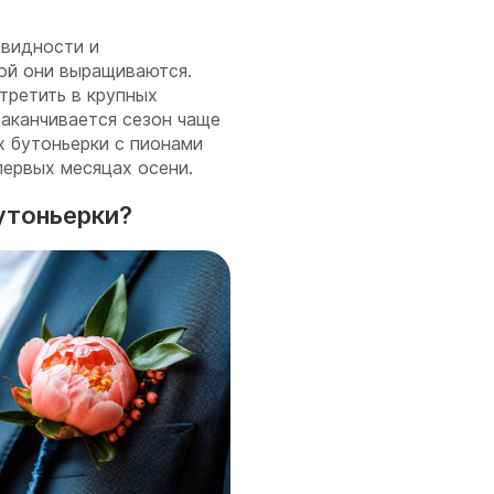
овидности и
рой они выращиваются.
третить в крупных
Заканчивается сезон чаще
х бутоньерки с пионами
 первых месяцах осени.
бутоньерки?