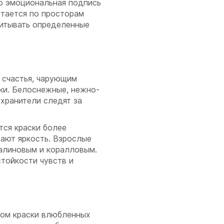
то эмоциональная подпись
тается по просторам
читывать определенные
 счастья, чарующим
ки. Белоснежные, нежно-
хранители следят за
ся краски более
тают яркость. Взрослые
алиновым и коралловым.
тойкости чувств и
ром краски влюбленных