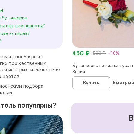
ии
в бутоньерке
а и платьем невесты?
ерке из пиона?
?
450 ₽
500 ₽
-10%
 самых популярных
угих торжественных
Бутоньерка из лизиантуса и
ывая историю и символизм
Кения
е цветов.
Быстрый
Купить
 нюансами подбора
монии.
столь популярны?
В