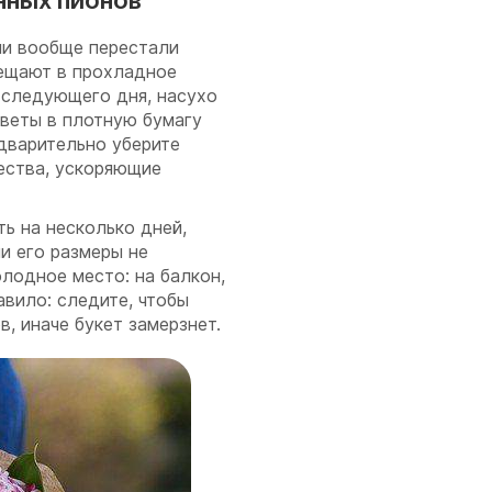
нных пионов
ли вообще перестали
мещают в прохладное
 следующего дня, насухо
цветы в плотную бумагу
дварительно уберите
ества, ускоряющие
ь на несколько дней,
и его размеры не
лодное место: на балкон,
авило: следите, чтобы
, иначе букет замерзнет.