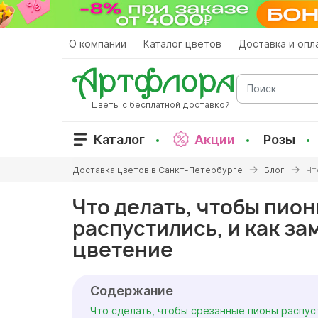
Перейти
к
основному
О компании
Каталог цветов
Доставка и опл
содержанию
Поиск
Цветы с бесплатной доставкой!
Каталог
Акции
Розы
Вы
Доставка цветов в Санкт-Петербурге
Блог
Чт
здесь
Что делать, чтобы пио
распустились, и как за
цветение
Содержание
Что сделать, чтобы срезанные пионы распус