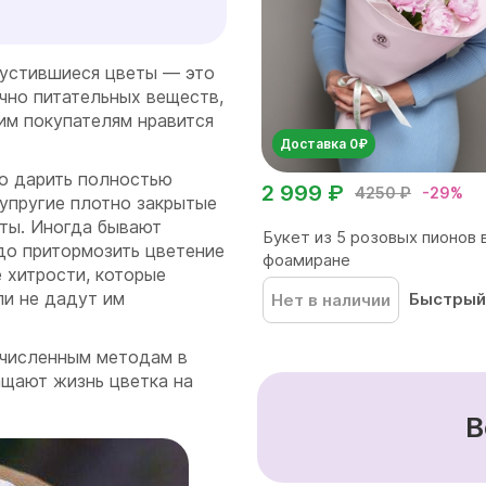
устившиеся цветы — это
очно питательных веществ,
гим покупателям нравится
Доставка 0₽
о дарить полностью
2 999 ₽
4250 ₽
-29%
 упругие плотно закрытые
сты. Иногда бывают
Букет из 5 розовых пионов 
до притормозить цветение
фоамиране
 хитрости, которые
ли не дадут им
Быстрый
Нет в наличии
ечисленным методам в
ащают жизнь цветка на
В