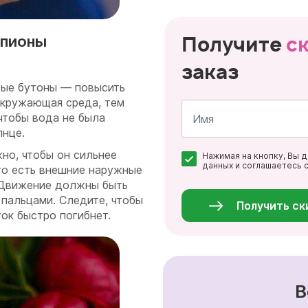
Получите
с
 пионы
заказ
вые бутоны — повысить
окружающая среда, тем
 чтобы вода не была
лнце.
Имя
жно, чтобы он сильнее
Нажимая на кнопку, Вы 
*
данных и соглашаетесь 
 то есть внешние наружные
Персональные
. Движение должны быть
данные
*
 пальцами. Следите, чтобы
Получить ск
ток быстро погибнет.
В