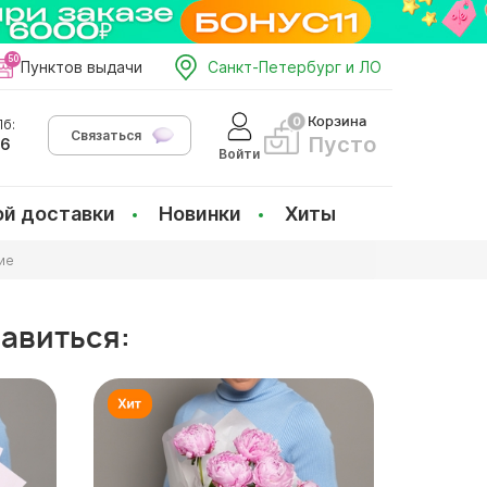
Пунктов выдачи
Санкт-Петербург и ЛО
Корзина
б:
Связаться
Пусто
66
Войти
ой доставки
Новинки
Хиты
ие
равиться: