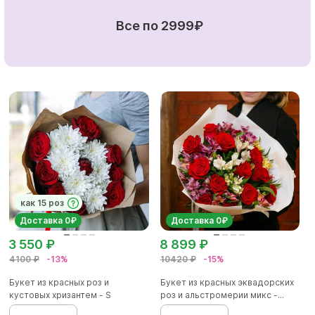
Все по 2999₽
как 15 роз
Доставка 0₽
Доставка 0₽
3 550 ₽
8 899 ₽
4100 ₽
-13%
10420 ₽
-15%
Букет из красных роз и
Букет из красных эквадорских
кустовых хризантем - S
роз и альстромерии микс -...