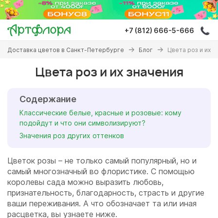
Перейти
к
основному
+7 (812) 666-5-666
содержанию
Вы
Доставка цветов в Санкт-Петербурге
Блог
Цвета роз и их з
здесь
Цвета роз и их значения
Содержание
Классические белые, красные и розовые: кому
подойдут и что они символизируют?
Значения роз других оттенков
Цветок розы – не только самый популярный, но и
самый многозначный во флористике. С помощью
королевы сада можно выразить любовь,
признательность, благодарность, страсть и другие
ваши переживания. А что обозначает та или иная
расцветка, вы узнаете ниже.