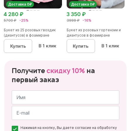
Доставка 0₽
Доставка 0₽
4 280 ₽
3 350 ₽
5700 ₽
-25%
3999 ₽
-16%
Букет из 25 розовых гвоздик
Букет из розовых гортензии и
(диантусов) в фоамиране
диантусов в фоамиране
В 1 клик
В 1 клик
Купить
Купить
Получите
скидку 10%
на
первый заказ
Имя
*
Почта
Нажимая на кнопку, Вы даете согласие на обработку
*