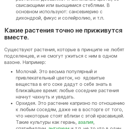
свисающими или вьющимися стеблями. В
основном используют: сансевиерию с
дихондрой, фикус и солейролию, и т.п.
Какие растения точно не приживутся
вместе.
Существуют растения, которые в принципе не любят
подселенцев, и не смогут ужиться с ним в одном
вазоне. Например:
Молочай. Это весьма популярный и
привлекательный цветок, но ядовитые
вещества в его соке дадут о себе знать в
ближайшее время: любые соседние растения
начнут чахнуть и увядать.
Орхидея. Это растение капризно по отношению
к любым соседям, даже не в восторге от того,
что некоторые стоят вблизи с этой красавицей.
Такие культуры как герань,
азалия
,
спатифиллум,
антуриум
и т.п. не то что в один