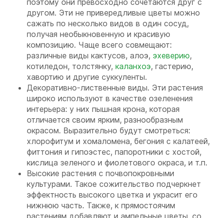
поэтому они превосходно сочетаются друг с
другом. Эти не привередливые цветы можно
сажать по несколько видов в один сосуд,
получая необыкновенную и красивую
композицию. Чаще всего совмещают:
различные виды кактусов, алоэ,
эхеверию
,
котиледон, толстянку,
каланхоэ
, гастерию,
хавортию и другие суккуленты.
Декоративно-лиственные виды. Эти растения
широко используют в качестве озеленения
интерьера: у них пышная крона, которая
отличается своим ярким, разнообразным
окрасом. Выразительно будут смотреться:
хлорофитум и хомаломена, бегония с калатеей,
фиттония и гипоэстес, папоротники с хостой,
кислица зеленого и фиолетового окраса, и т.п.
Высокие растения с почвопокровными
культурами. Такое сожительство подчеркнет
эффектность высокого цветка и украсит его
нижнюю часть. Также, к прямостоячим
растениям добавляют и ампельные цветы, со