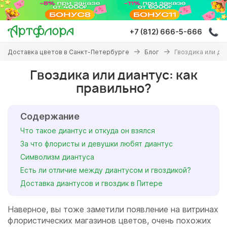
Перейти
к
основному
+7 (812) 666-5-666
содержанию
Вы
Доставка цветов в Санкт-Петербурге
Блог
Гвоздика или ди
здесь
Гвоздика или диантус: как
правильно?
Содержание
Что такое диантус и откуда он взялся
За что флористы и девушки любят диантус
Символизм диантуса
Есть ли отличие между диантусом и гвоздикой?
Доставка диантусов и гвоздик в Питере
Наверное, вы тоже заметили появление на витринах
флористических магазинов цветов, очень похожих