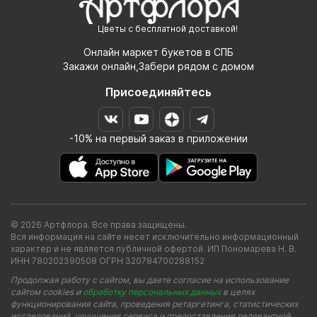
Цветы с бесплатной доставкой!
Онлайн маркет букетов в СПБ
Закажи онлайн,Забери рядом с домом
Присоединяйтесь
-10% на первый заказ в приложении
© 2026 Артфлора. Все права защищены.
Вся информация на сайте несет исключительно информационный
характер и не является публичной офертой. ИП Пономарева Н. В.
ИНН 780202390508 ОГРН 320784700288152
Продолжая работу с сайтом, вы даете согласие на использование
сайтом cookies и
обработку персональных данных
в целях
функционирования сайта, проведения ретаргетинга, статистических
исследований, улучшения сервиса и предоставления релевантной