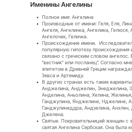
Именины Ангелины
Полное имя: Ангелина
Производные от имени: Геля, Еля, Лина
Ангеля, Ангелинка, Ангелика, Гелюся, 
Ангелочек, Геличка.
Происхождение имени. Исследовате
популярную гипотезу происхождения 
связано с греческим словом ангелос.
“вестник” или посланец”. Согласно м
эпитетом в Древней Греции награждал
Зевса и Артемиду.
В других странах есть такие варианты
Анджелина, Анджелин, Энеджелина, Э
Анделина, Аньолина, Хелина, Желинья
Ганджулина, Янджелине, Нджелине, 
Ганджулинеддра, Андзелина, Анзлен,
Джелена.
Святые. Покровительницей женщин с 
святая Ангелина Сербская. Она была 