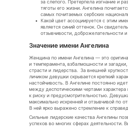
за слепого. Претерпела изгнание и р
тяготы его жизни. Ангелина почитаетс
самых почитаемых сербских национал
Какой цвет ассоциируется с этим им
является синий оттенок. Он свидетель
отзывчивости, доброжелательности и
Значение имени Ангелина
Женщина по имени Ангелина — это оригин
и темперамента, взбалмошности и загадки,
страсти и лидерства. За внешней хрупкос
личиком девушки скрывается крепкий харак
настойчивость. В Ангелине постоянно идет
между деспотическими чертами характера 
к риску и предусмотрительностью. Девушк
максимально искренней и отзывчивой по 
В ней ярко выражено стремление к справе
Сильные лидерские качества Ангелины поз
успехов во многих сферах деятельности. 