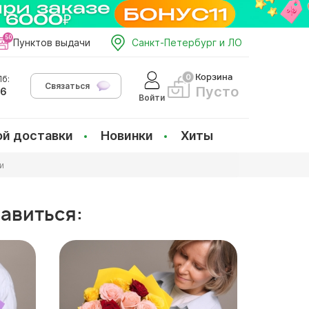
Пунктов выдачи
Санкт-Петербург и ЛО
Корзина
б:
Связаться
Пусто
66
Войти
ой доставки
Новинки
Хиты
и
равиться: