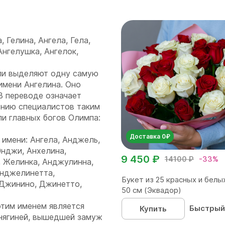
, Гелина, Ангела, Гела,
Ангелушка, Ангелок,
ли выделяют одну самую
имени Ангелина. Оно
 В переводе означает
нению специалистов таким
и главных богов Олимпа:
Доставка 0₽
 имени: Ангела, Анджель,
нджи, Анхелина,
9 450 ₽
14100 ₽
-33%
, Желинка, Анджулинна,
Анджелинетта,
Букет из 25 красных и белы
 Джинино, Джинетто,
50 см (Эквадор)
этим именем является
Быстрый
Купить
княгиней, вышедшей замуж