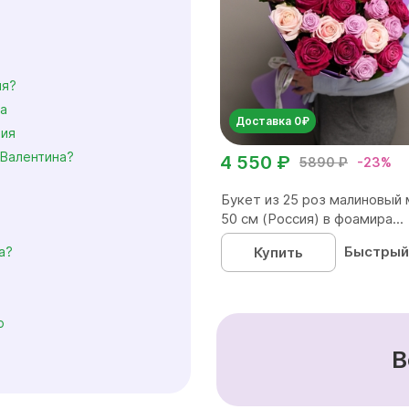
ия?
та
Доставка 0₽
ния
 Валентина?
4 550 ₽
5890 ₽
-23%
Букет из 25 роз малиновый 
50 см (Россия) в фоамира...
Быстрый
Купить
а?
ю
В