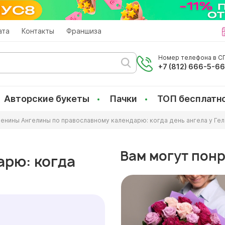
ата
Контакты
Франшиза
Номер телефона в СП
+7 (812) 666-5-6
Авторские букеты
Пачки
ТОП бесплатн
енины Ангелины по православному календарю: когда день ангела у Гел
Вам могут пон
арю: когда