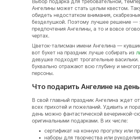
Выбор подарка для требовательной, темпе
Ангелины может стать целым квестом. Так
обидеть недостатком внимания, скабрезны
безделушкой. Поэтому лучшее решение — 
предпочтения Ангелины, а то и вовсе огов
чертах.
Цветок-талисман имени Ангелина — кувшин
вот букет на праздник лучше собирать из
л
девушке подходят трогательные васильки.
буквально отражают всю глубину и многог
персоны.
Что подарить Ангелине на ден
В свой главный праздник Ангелина ждет о
всех прихотей и пожеланий. Удивить и пор
день можно фантастической вечеринкой-с
оригинальными подарками. В их числе:
сертификат на конную прогулку или п
наборы для творчества или рукоделия