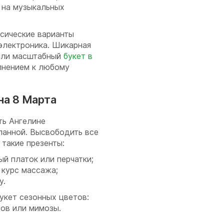
ы на музыкальных
сические варианты
электроника. Шикарная
 или масштабный
букет в
лнением к любому
на 8 Марта
ь Ангелине
ланной. Высвободить все
такие презенты:
й платок или перчатки;
 курс массажа;
у.
укет сезонных цветов:
сов или мимозы.