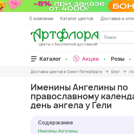
Перейти
к
основному
О компании
Каталог цветов
Доставка и опл
содержанию
Поиск
Цветы с бесплатной доставкой!
Каталог
Акции
Розы
Вы
Доставка цветов в Санкт-Петербурге
Блог
Им
здесь
Именины Ангелины по
православному календ
день ангела у Гели
Содержание
Именины Ангелины