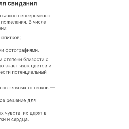
ля свидания
ы важно своевременно
 пожелания. В числе
нии:
напитков;
ми фотографиями.
м степени близости с
о знает язык цветов и
нести потенциальный
 пастельных оттенков —
ое решение для
х чувств, их дарят в
ки и сердца.