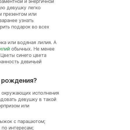
раментной и энергичной
ую девушку легко
м презентом или
заранее узнать
орить подарок во всех
ка или водяная лилия. А
илий
обычных. Не менее
 Цветы синего цвета
ранность девичьей
ь рождения?
т окружающих исполнения
адовать девушку в такой
юрпризом или
рыжок с парашютом;
 по интересам;