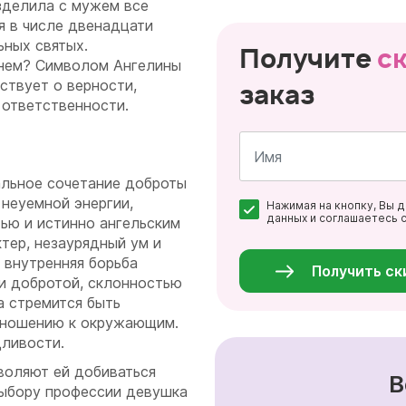
азделила с мужем все
я в числе двенадцати
ьных святых.
Получите
с
енем? Символом Ангелины
ствует о верности,
заказ
 ответственности.
альное сочетание доброты
Имя
 неуемной энергии,
Нажимая на кнопку, Вы 
*
данных и соглашаетесь 
тью и истинно ангельским
Персональные
тер, незаурядный ум и
данные
*
 внутренняя борьба
Получить ск
и добротой, склонностью
а стремится быть
отношению к окружающим.
дливости.
воляют ей добиваться
В
Выбору профессии девушка