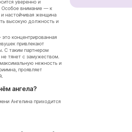
осится уверенно и
. Особое внимание — к
 и настойчивая женщина
ять высокую должность и
 это концентрированная
девушек привлекают
ы. С таким партнером
 не тянет с замужеством.
 максимальную нежность и
риимна, проявляет
й.
нём ангела?
мени Ангелина приходится