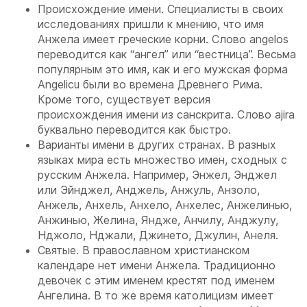
Происхождение имени. Специалисты в своих
исследованиях пришли к мнению, что имя
Анжела имеет греческие корни. Слово angelos
переводится как “ангел” или “вестница”. Весьма
популярным это имя, как и его мужская форма
Angelicu были во времена Древнего Рима.
Кроме того, существует версия
происхождения имени из санскрита. Слово ajira
буквально переводится как быстро.
Варианты имени в других странах. В разных
языках мира есть множество имен, сходных с
русским Анжела. Например, Энжел, Энджел
или Эйнджел, Анджель, Анжуль, Анзоло,
Анжель, Анхель, Анхело, Анхелес, Анжелинью,
Анжинью, Желина, Яндже, Анчилу, Анджулу,
Нджоло, Нджали, Джинето, Джулин, Анеля.
Святые. В православном христианском
календаре нет имени Анжела. Традиционно
девочек с этим именем крестят под именем
Ангелина. В то же время католицизм имеет