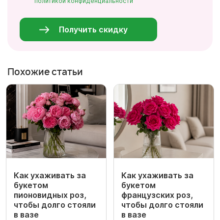
политикой конфиденциальности
Персональные
данные
*
Получить скидку
Похожие статьи
Как ухаживать за
Как ухаживать за
букетом
букетом
пионовидных роз,
французских роз,
чтобы долго стояли
чтобы долго стояли
в вазе
в вазе