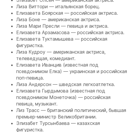
Элизабет Олсен — американская актриса.
Лиза Виттори — итальянская борец.
Елизавета Боярская — российская актриса.
Лиза Боне — американская актриса.
Лиза Мари Пресли — певица и актриса.
Елизавета Арзамасова — российская актриса.
Елизавета Туктамышева — российская
фигуристка.
Лиза Кудроу — американская актриса,
телеведущая, комедиант.
Елизавета Иванцив (известная под
псевдонимом Елка) — украинская и российская
поп-певица.
Лиза Андерсон — шведская легкоатлетка.
Елизавета Гырдымова (известная под
псевдонимом Монеточка) — российская
певица, музыкант.
Лиз Трасс — британский политический, бывшая
премьер-министр Великобритании.
Элизабет Турсынбаева — казахская
фигуристка.