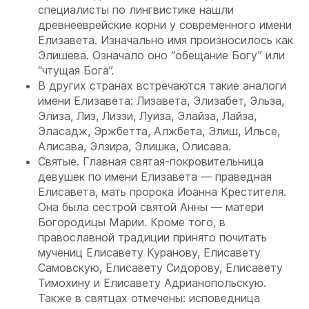
специалисты по лингвистике нашли
древнееврейские корни у современного имени
Елизавета. Изначально имя произносилось как
Элишева. Означало оно “обещание Богу” или
“чтущая Бога”.
В других странах встречаются такие аналоги
имени Елизавета: Лизавета, Элизабет, Эльза,
Элиза, Лиз, Лиззи, Луиза, Элайза, Лайза,
Эласадж, Эржбетта, Алжбета, Элиш, Ильсе,
Алисава, Элзира, Элишка, Олисава.
Святые. Главная святая-покровительница
девушек по имени Елизавета — праведная
Елисавета, мать пророка Иоанна Крестителя.
Она была сестрой святой Анны — матери
Богородицы Марии. Кроме того, в
православной традиции принято почитать
мучениц Елисавету Куранову, Елисавету
Самовскую, Елисавету Сидорову, Елисавету
Тимохину и Елисавету Адрианопольскую.
Также в святцах отмечены: исповедница