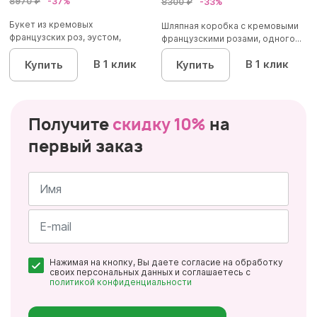
8970 ₽
-37%
8300 ₽
-33%
Букет из кремовых
Шляпная коробка с кремовыми
французских роз, эустом,
французскими розами, одного...
диантусов, х...
В 1 клик
В 1 клик
Купить
Купить
Получите
скидку 10%
на
первый заказ
Имя
*
Почта
Нажимая на кнопку, Вы даете согласие на обработку
*
своих персональных данных и соглашаетесь с
политикой конфиденциальности
Персональные
данные
*