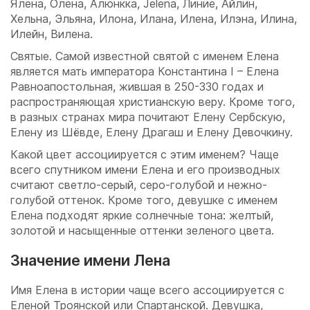
Ялена, Олена, Алюнкка, Јеlеnа, Линие, Айлин,
Хельна, Эльяна, Илона, Илана, Илена, Илэна, Илина,
Илейн, Вилена.
Святые. Самой известной святой с именем Елена
является мать императора Константина І – Елена
Равноапостольная, жившая в 250-330 годах и
распространяющая христианскую веру. Кроме того,
в разных странах мира почитают Елену Сербскую,
Елену из Шёвде, Елену Драгаш и Елену Девочкину.
Какой цвет ассоциируется с этим именем? Чаще
всего спутником имени Елена и его производных
считают светло-серый, серо-голубой и нежно-
голубой оттенок. Кроме того, девушке с именем
Елена подходят яркие солнечные тона: желтый,
золотой и насыщенные оттенки зеленого цвета.
Значение имени Лена
Имя Елена в истории чаще всего ассоциируется с
Еленой Троянской или Спартанской. Девушка,