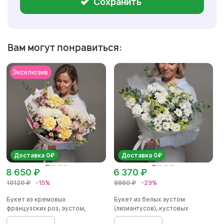
Сохранить
Вам могут понравиться:
Доставка 0₽
Доставка 0₽
8 650 ₽
6 370 ₽
10120 ₽
-15%
8960 ₽
-29%
Букет из кремовых
Букет из белых эустом
французских роз, эустом,
(лизиантусов), кустовых
кустовых роз...
хризантем...