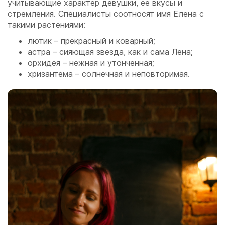
учитывающие характер девушки, ее вкусы и
стремления. Специалисты соотносят имя Елена с
такими растениями:
лютик – прекрасный и коварный;
астра – сияющая звезда, как и сама Лена;
орхидея – нежная и утонченная;
хризантема – солнечная и неповторимая.