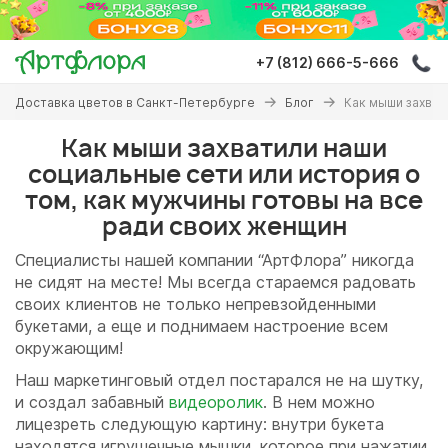
Перейти
к
основному
+7 (812) 666-5-666
содержанию
Вы
Доставка цветов в Санкт-Петербурге
Блог
Как мыши захват
здесь
Как мыши захватили наши
социальные сети или история о
том, как мужчины готовы на все
ради своих женщин
Специалисты нашей компании “АртФлора” никогда
не сидят на месте! Мы всегда стараемся радовать
своих клиентов не только непревзойденными
букетами, а еще и поднимаем настроение всем
окружающим!
Наш маркетинговый отдел постарался не на шутку,
и создал забавный
видеоролик
. В нем можно
лицезреть следующую картину: внутри букета
находятся игрушечные мышки, которое при нажатии