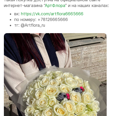
интернет-магазина “
АртФлора
” и на наших каналах:
вк:
https://vk.com/artflora6665666
по номеру: +78126665666
тг: @Artflora_ru