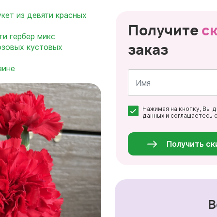
укет из девяти красных
Получите
с
ти гербер микс
заказ
розовых кустовых
зине
Имя
Нажимая на кнопку, Вы 
*
данных и соглашаетесь 
Персональные
данные
*
Получить ск
В