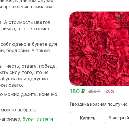
авное, в данном случае,
и проявление внимания к
е. А стоимость цветов
пример, это не только
 соблюдено в букете для
ый, бордовый. А также
- честь, отвага, победа.
ть силу того, что не
 бабушка или дедушка
яжеловато.
180 ₽
250 ₽
-28%
о можно дарить, конечно,
Гвоздика красная поштучно
т можно выбрать:
Быстрый
Купить
 например,
букет из пяти