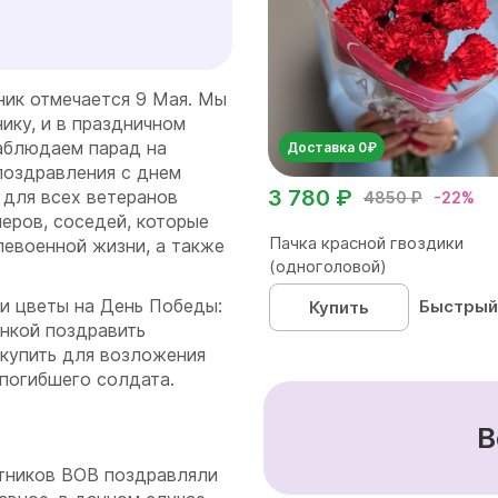
ник отмечается 9 Мая. Мы
ику, и в праздничном
аблюдаем парад на
Доставка 0₽
поздравления с днем
3 780 ₽
 для всех ветеранов
4850 ₽
-22%
еров, соседей, которые
Пачка красной гвоздики
левоенной жизни, а также
(одноголовой)
ми цветы на День Победы:
Быстрый
Купить
инкой поздравить
 купить для возложения
 погибшего солдата.
В
стников ВОВ поздравляли