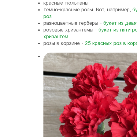
красные тюльпаны
темно-красные розы. Вот, например,
б
роз
разноцветные герберы -
букет из девя
розовые хризантемы -
букет из пяти 
хризантем
розы в корзине -
25 красных роз в кор