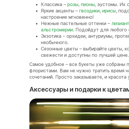
Классика –
розы
,
пионы
, эустомы. Их 
Яркие акценты –
гвоздики
,
ирисы
, под
настроение мгновенно!
Нежные пастельные оттенки –
лизиан
альстромерии
. Подойдут для любого 
Экзотика – орхидеи, антуриумы, проте
необычного.
Сезонные цветы – выбирайте цветы, к
свежести и доступны по лучшей цене.
Самое удобное – все букеты уже собраны
флористами. Вам не нужно тратить время н
сочетаний. Просто заказываете, и красота 
Аксессуары и подарки к цвета