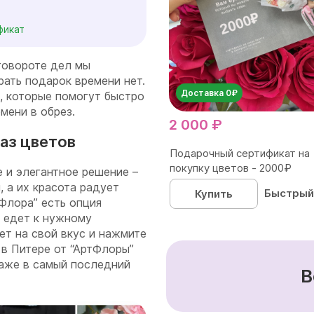
фикат
говороте дел мы
рать подарок времени нет.
Доставка 0₽
я, которые помогут быстро
мени в обрез.
2 000 ₽
аз цветов
Подарочный сертификат на
покупку цветов - 2000₽
 и элегантное решение –
, а их красота радует
Быстрый
Купить
Флора” есть опция
е едет к нужному
ет на свой вкус и нажмите
 в Питере от “АртФлоры”
даже в самый последний
В