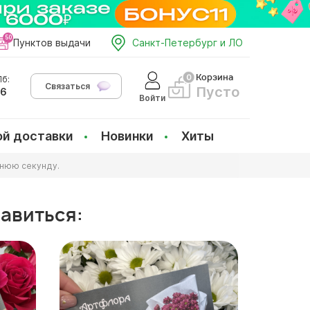
Пунктов выдачи
Санкт-Петербург и ЛО
Корзина
б:
Связаться
Пусто
66
Войти
ой доставки
Новинки
Хиты
днюю секунду.
равиться: