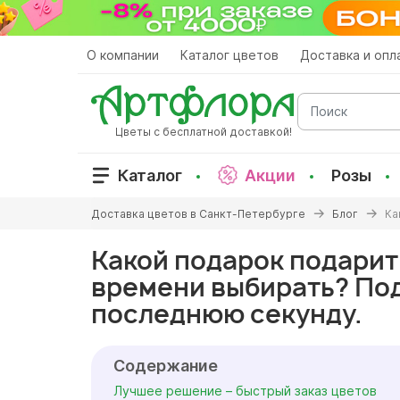
Перейти
к
основному
О компании
Каталог цветов
Доставка и опл
содержанию
Поиск
Цветы с бесплатной доставкой!
Каталог
Акции
Розы
Вы
Доставка цветов в Санкт-Петербурге
Блог
Ка
здесь
Какой подарок подарить
времени выбирать? Под
последнюю секунду.
Содержание
Лучшее решение – быстрый заказ цветов