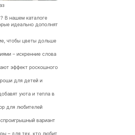
аз
? В нашем каталоге
орые идеально дополнят
ие, чтобы цветы дольше
иями – искренние слова
дают эффект роскошного
ороши для детей и
добавят уюта и тепла в
бор для любителей
еспроигрышный вариант
ры – для тех, кто любит