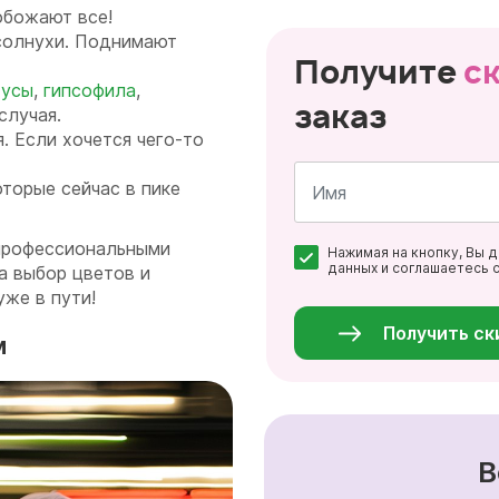
обожают все!
солнухи. Поднимают
Получите
с
тусы
,
гипсофила
,
заказ
случая.
я. Если хочется чего-то
оторые сейчас в пике
Имя
 профессиональными
Нажимая на кнопку, Вы 
*
данных и соглашаетесь 
а выбор цветов и
Персональные
уже в пути!
данные
*
Получить ск
м
В