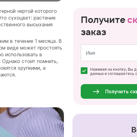
терной чертой которого
Получите
с
Это сухоцвет: растение
ественного высыхания
заказ
им в течение 1 месяца. В
ом виде может простоять
о использовать в
. Однако стоит помнить,
Имя
овятся хрупкими, а
Нажимая на кнопку, Вы 
*
данных и соглашаетесь 
аются.
Персональные
данные
*
Получить ск
В