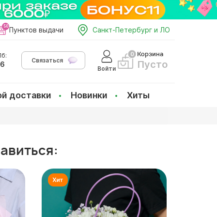
Пунктов выдачи
Санкт-Петербург и ЛО
Корзина
б:
Связаться
Пусто
66
Войти
ой доставки
Новинки
Хиты
равиться: