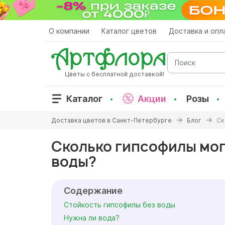
Перейти
к
основному
О компании
Каталог цветов
Доставка и опл
содержанию
Поиск
Цветы с бесплатной доставкой!
Каталог
Акции
Розы
Вы
Доставка цветов в Санкт-Петербурге
Блог
Ск
здесь
Сколько гипсофилы мог
воды?
Содержание
Стойкость гипсофилы без воды
Нужна ли вода?