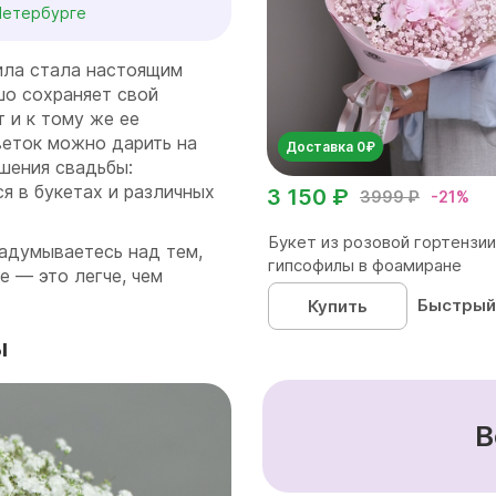
Петербурге
ила стала настоящим
шо сохраняет свой
 и к тому же ее
веток можно дарить на
Доставка 0₽
шения свадьбы:
я в букетах и различных
3 150 ₽
3999 ₽
-21%
Букет из розовой гортензии
адумываетесь над тем,
гипсофилы в фоамиране
е — это легче, чем
Быстрый
Купить
ы
В