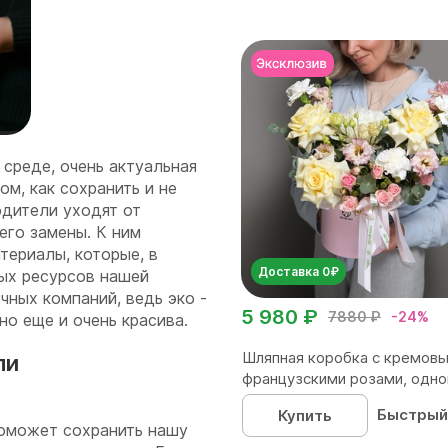
среде, очень актуальная
м, как сохранить и не
одители уходят от
его замены. К ним
териалы, которые, в
Доставка 0₽
ых ресурсов нашей
чных компаний, ведь эко -
5 980 ₽
7880 ₽
-24%
 но еще и очень красива.
Шляпная коробка с кремов
ли
французскими розами, одног
Быстрый
Купить
поможет сохранить нашу