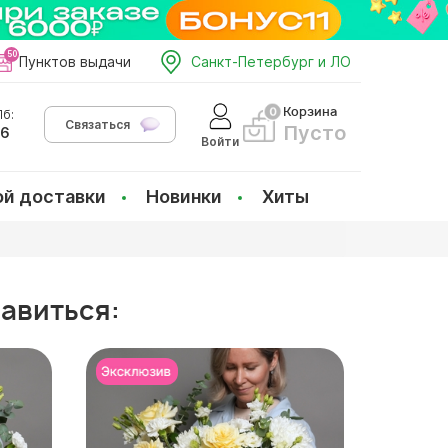
Пунктов выдачи
Санкт-Петербург и ЛО
Корзина
б:
Связаться
Пусто
66
Войти
ой доставки
Новинки
Хиты
равиться: