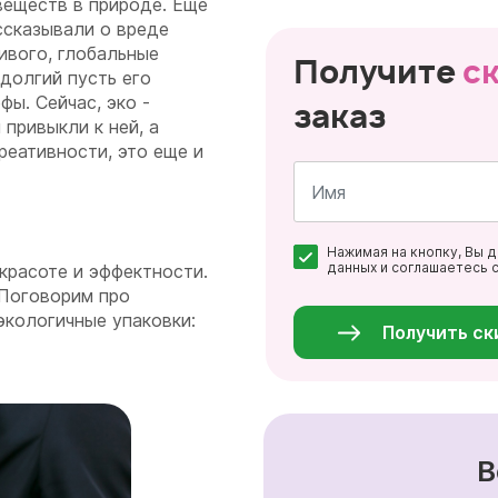
веществ в природе. Еще
ссказывали о вреде
ивого, глобальные
Получите
с
долгий пусть его
ы. Сейчас, эко -
заказ
привыкли к ней, а
реативности, это еще и
Имя
Нажимая на кнопку, Вы 
*
данных и соглашаетесь 
 красоте и эффектности.
Персональные
 Поговорим про
данные
*
экологичные упаковки:
Получить ск
В