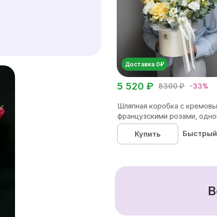
Доставка 0₽
5 520 ₽
8300 ₽
-33%
Шляпная коробка с кремов
французскими розами, одног
Быстрый
Купить
В