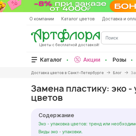
Перейти
к
основному
О компании
Каталог цветов
Доставка и опл
содержанию
Поиск
Цветы с бесплатной доставкой!
Каталог
Акции
Розы
Вы
Доставка цветов в Санкт-Петербурге
Блог
За
здесь
Замена пластику: эко -
цветов
Содержание
Эко - упаковка цветов: тренд или необходи
Виды эко - упаковки.