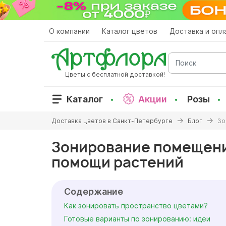
Перейти
к
основному
О компании
Каталог цветов
Доставка и опл
содержанию
Поиск
Цветы с бесплатной доставкой!
Каталог
Акции
Розы
Вы
Доставка цветов в Санкт-Петербурге
Блог
Зо
здесь
Зонирование помещен
помощи растений
Содержание
Как зонировать пространство цветами?
Готовые варианты по зонированию: идеи