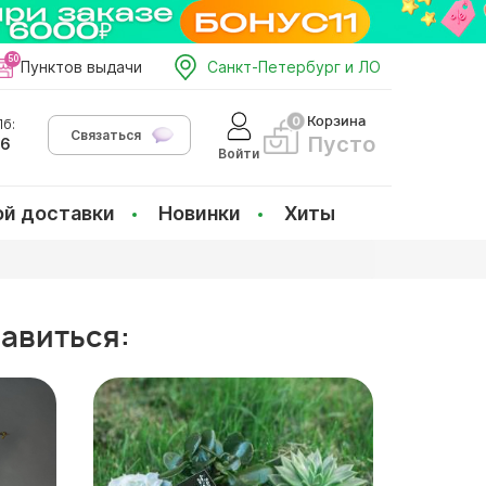
Пунктов выдачи
Санкт-Петербург и ЛО
Корзина
б:
Связаться
Пусто
66
Войти
ой доставки
Новинки
Хиты
равиться: