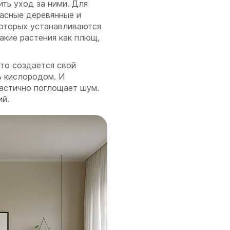
ть уход за ними. Для
асные деревянные и
которых устанавливаются
акие растения как плющ,
что создается свой
ь кислородом. И
частично поглощает шум.
й.