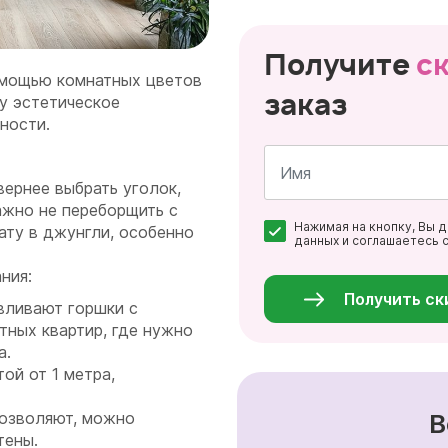
Получите
с
омощью комнатных цветов
заказ
му эстетическое
ности.
вернее выбрать уголок,
Важно не переборщить с
Имя
Нажимая на кнопку, Вы 
*
ату в джунгли, особенно
данных и соглашаетесь 
Персональные
данные
ания:
*
Получить ск
вливают горшки с
тных квартир, где нужно
а.
ой от 1 метра,
В
позволяют, можно
тены.