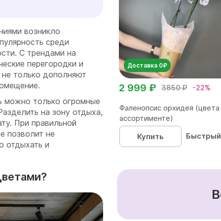
ниями возникло
опулярность среди
сти. С трендами на
ческие перегородки и
Доставка 0₽
и не только дополняют
помещение.
2 999 ₽
3850 ₽
-22%
ь можно только огромные
Фаленопсис орхидея (цвета
Разделить на зону отдыха,
ассортименте)
ту. При правильной
е позволит не
Быстрый
Купить
о отдыхать и
цветами?
В