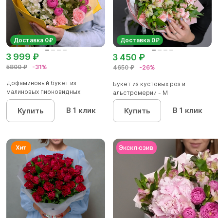
Доставка 0₽
Доставка 0₽
3 999 ₽
3 450 ₽
5800 ₽
-31%
4650 ₽
-26%
Дофаминовый букет из
Букет из кустовых роз и
малиновых пионовидных
альстромерии - М
кустовых роз...
В 1 клик
В 1 клик
Купить
Купить