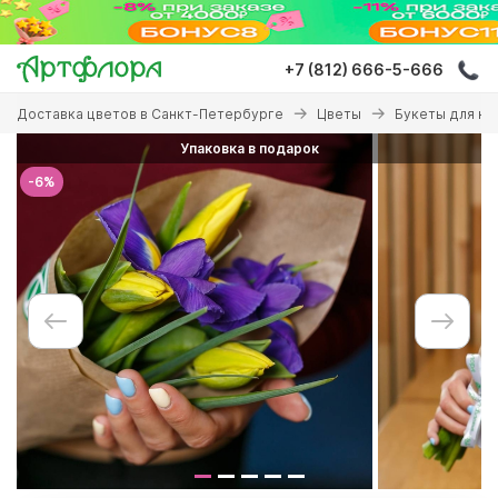
Перейти
к
основному
+7 (812) 666-5-666
содержанию
Вы
Доставка цветов в Санкт-Петербурге
Цветы
Букеты для ко
здесь
Упаковка в подарок
-6%