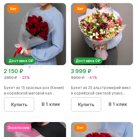
Доставка 0₽
Доставка 0₽
2 150 ₽
3 999 ₽
2850 ₽
-25%
6800 ₽
-41%
Букет из 15 красных роз (Кения)
Букет из 25 альстромерий микс
в корейской матовой кал...
в корейской светлой упако...
В 1 клик
В 1 клик
Купить
Купить