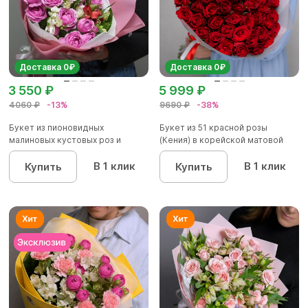
Доставка 0₽
Доставка 0₽
3 550 ₽
5 999 ₽
4060 ₽
-13%
9690 ₽
-38%
Букет из пионовидных
Букет из 51 красной розы
малиновых кустовых роз и
(Кения) в корейской матовой
альстроме...
уп...
В 1 клик
В 1 клик
Купить
Купить