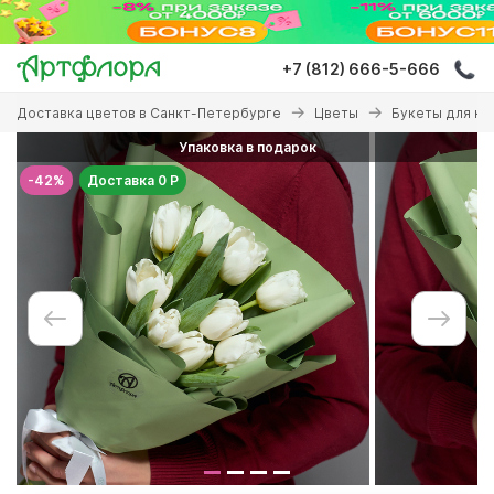
Перейти
к
основному
+7 (812) 666-5-666
содержанию
Вы
Доставка цветов в Санкт-Петербурге
Цветы
Букеты для ко
здесь
Упаковка в подарок
-42%
Доставка 0 Р