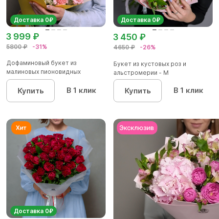
Доставка 0₽
Доставка 0₽
3 999 ₽
3 450 ₽
5800 ₽
-31%
4650 ₽
-26%
Дофаминовый букет из
Букет из кустовых роз и
малиновых пионовидных
альстромерии - М
кустовых роз...
В 1 клик
В 1 клик
Купить
Купить
Доставка 0₽