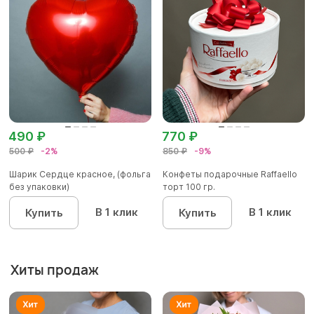
490 ₽
770 ₽
500 ₽
-2%
850 ₽
-9%
Шарик Сердце красное, (фольга
Конфеты подарочные Raffaello
без упаковки)
торт 100 гр.
В 1 клик
В 1 клик
Купить
Купить
Хиты продаж