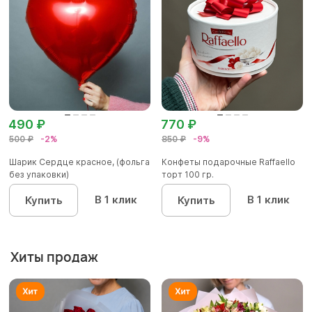
490 ₽
770 ₽
500 ₽
-2%
850 ₽
-9%
Шарик Сердце красное, (фольга
Конфеты подарочные Raffaello
без упаковки)
торт 100 гр.
В 1 клик
В 1 клик
Купить
Купить
Хиты продаж