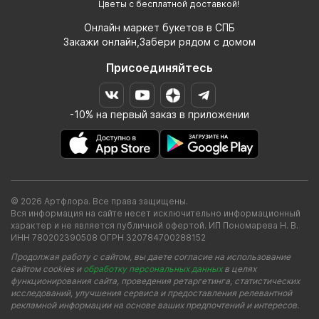
Цветы с бесплатной доставкой!
Онлайн маркет букетов в СПБ
Закажи онлайн,Забери рядом с домом
Присоединяйтесь
-10% на первый заказ в приложении
© 2026 Артфлора. Все права защищены.
Вся информация на сайте несет исключительно информационный
характер и не является публичной офертой. ИП Пономарева Н. В.
ИНН 780202390508 ОГРН 320784700288152
Продолжая работу с сайтом, вы даете согласие на использование
сайтом cookies и
обработку персональных данных
в целях
функционирования сайта, проведения ретаргетинга, статистических
исследований, улучшения сервиса и предоставления релевантной
рекламной информации на основе ваших предпочтений и интересов.