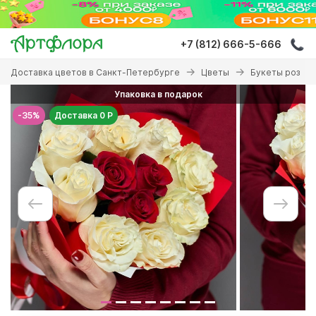
Перейти
к
основному
+7 (812) 666-5-666
содержанию
Вы
Доставка цветов в Санкт-Петербурге
Цветы
Букеты роз
здесь
Упаковка в подарок
-35%
Доставка 0 Р