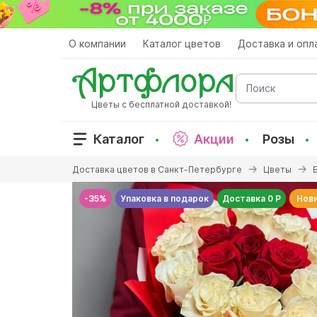
Перейти
к
основному
О компании
Каталог цветов
Доставка и опл
содержанию
Поиск
Цветы с бесплатной доставкой!
Каталог
Акции
Розы
Вы
Доставка цветов в Санкт-Петербурге
Цветы
здесь
-35%
Упаковка в подарок
Доставка 0 Р
Нов