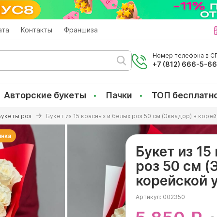
ата
Контакты
Франшиза
Номер телефона в СП
+7 (812) 666-5-6
Авторские букеты
Пачки
ТОП бесплатн
Букеты роз
Букет из 15 красных и белых роз 50 см (Эквадор) в коре
инка
Букет из 15
роз 50 см (
корейской 
Артикул:
002350