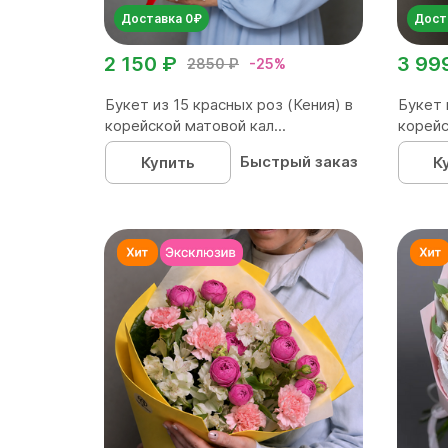
Доставка 0₽
Дост
2 150 ₽
3 99
2850 ₽
-25%
Букет из 15 красных роз (Кения) в
Букет 
корейской матовой кал...
корейс
Быстрый заказ
Купить
К