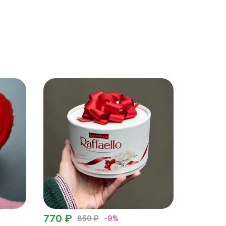
770 ₽
850 ₽
-9%