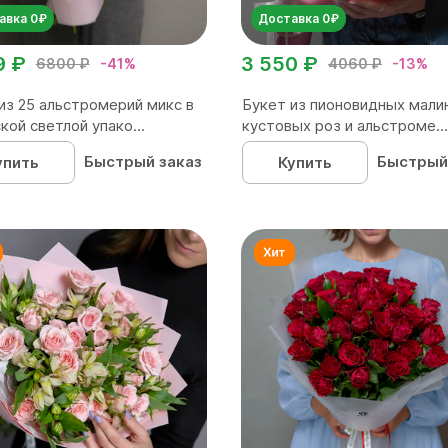
авка 0₽
Доставка 0₽
9 ₽
3 550 ₽
6800 ₽
-41%
4060 ₽
-13%
из 25 альстромерий микс в
Букет из пионовидных мали
кой светлой упако...
кустовых роз и альстроме...
Быстрый заказ
Быстрый
упить
Купить