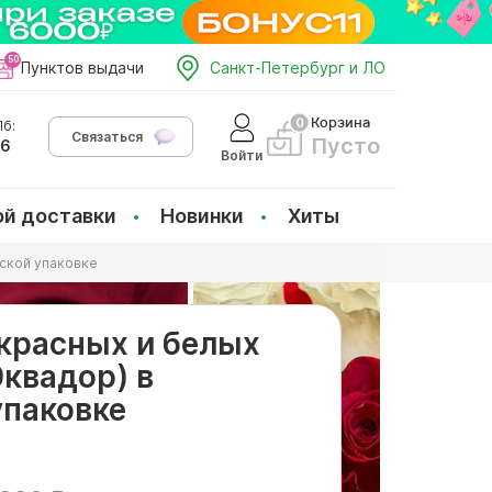
Пунктов выдачи
Санкт-Петербург и ЛО
Корзина
б:
Связаться
Пусто
66
Войти
ой доставки
Новинки
Хиты
йской упаковке
 красных и белых
Эквадор) в
упаковке