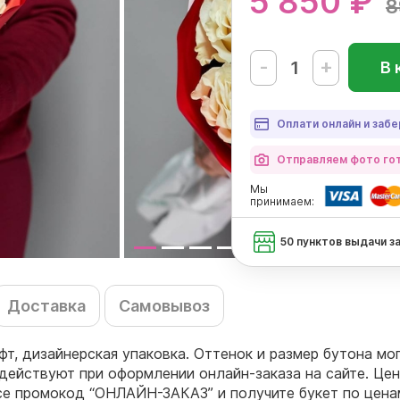
5 850 ₽
8
-
+
В 
Оплати онлайн и забе
Отправляем фото гот
Мы
принимаем:
50 пунктов выдачи з
Доставка
Самовывоз
афт, дизайнерская упаковка. Оттенок и размер бутона мо
действуют при оформлении онлайн-заказа на сайте. Цен
ссе промокод “ОНЛАЙН-ЗАКАЗ” и получите букет по цен