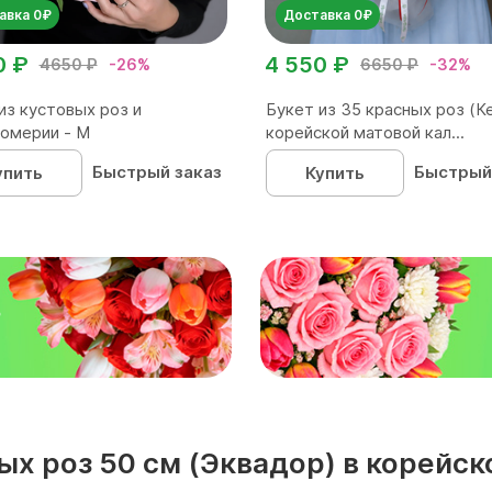
авка 0₽
Доставка 0₽
0 ₽
4 550 ₽
4650 ₽
-26%
6650 ₽
-32%
из кустовых роз и
Букет из 35 красных роз (Ке
омерии - М
корейской матовой кал...
Быстрый заказ
Быстрый
упить
Купить
₽
лых роз 50 см (Эквадор) в корейс