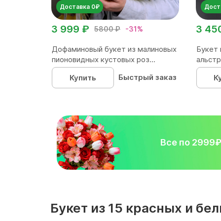
Доставка 0₽
Дост
3 999 ₽
3 45
5800 ₽
-31%
Дофаминовый букет из малиновых
Букет 
пионовидных кустовых роз...
альстр
Быстрый заказ
Купить
К
Все по 2999
Букет из 15 красных и бе