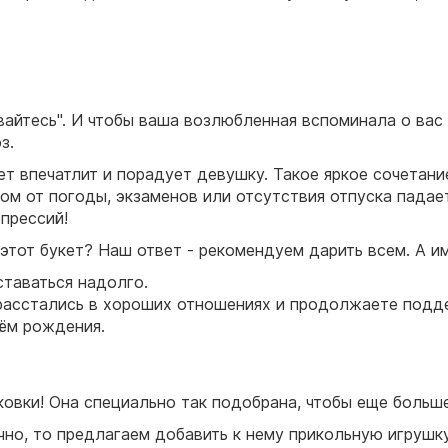
вайтесь". И чтобы ваша возлюбленная вспоминала о вас
з.
т впечатлит и порадует девушку. Такое яркое сочетани
том от погоды, экзаменов или отсутствия отпуска падае
епрессий!
 этот букет? Наш ответ - рекомендуем дарить всем. А и
ставаться надолго.
 расстались в хороших отношениях и продолжаете подд
нём рождения.
овки! Она специально так подобрана, чтобы еще больше
чно, то предлагаем добавить к нему прикольную игрушк