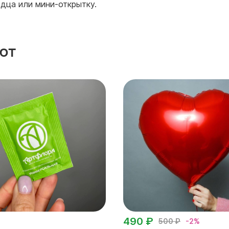
дца или мини-открытку.
ют
490 ₽
500 ₽
-2%