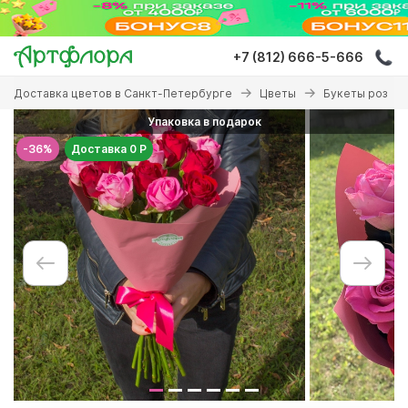
Перейти
к
основному
+7 (812) 666-5-666
содержанию
Вы
Доставка цветов в Санкт-Петербурге
Цветы
Букеты роз
здесь
Упаковка в подарок
-36%
Доставка 0 Р