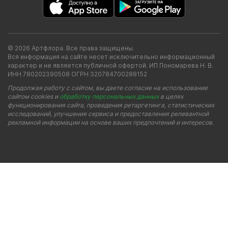
© 2026 Артфлора. Все права защищены.
Вся информация на сайте несет исключительно информационный
характер и не является публичной офертой. ИП Пономарева Н. В.
ИНН 780202390508 ОГРН 320784700288152
Продолжая работу с сайтом, вы даете согласие на использование
сайтом cookies и
обработку персональных данных
в целях
функционирования сайта, проведения ретаргетинга, статистических
исследований, улучшения сервиса и предоставления релевантной
рекламной информации на основе ваших предпочтений и интересов.