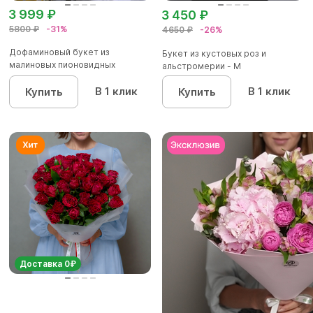
3 999 ₽
3 450 ₽
5800 ₽
-31%
4650 ₽
-26%
Дофаминовый букет из
Букет из кустовых роз и
малиновых пионовидных
альстромерии - М
кустовых роз...
В 1 клик
В 1 клик
Купить
Купить
Доставка 0₽