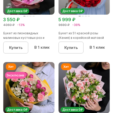
Доставка 0₽
Доставка 0₽
3 550 ₽
5 999 ₽
4060 ₽
-13%
9690 ₽
-38%
Букет из пионовидных
Букет из 51 красной розы
малиновых кустовых роз и
(Кения) в корейской матовой
альстроме...
уп...
В 1 клик
В 1 клик
Купить
Купить
Доставка 0₽
Доставка 0₽