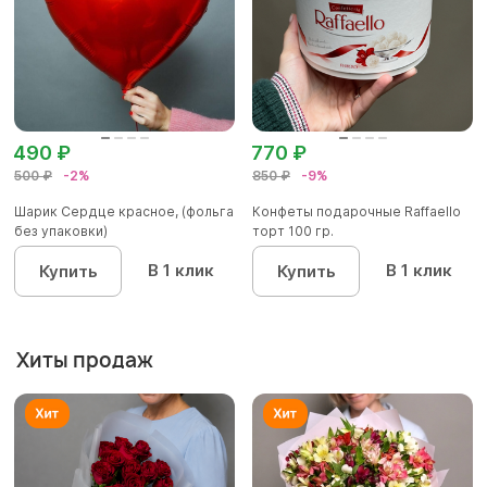
490 ₽
770 ₽
500 ₽
-2%
850 ₽
-9%
Шарик Сердце красное, (фольга
Конфеты подарочные Raffaello
без упаковки)
торт 100 гр.
В 1 клик
В 1 клик
Купить
Купить
Хиты продаж