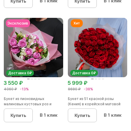
В 1 клик
В 1 клик
Купить
Купить
Доставка 0₽
Доставка 0₽
3 550 ₽
5 999 ₽
4060 ₽
-13%
9690 ₽
-38%
Букет из пионовидных
Букет из 51 красной розы
малиновых кустовых роз и
(Кения) в корейской матовой
альстроме...
уп...
В 1 клик
В 1 клик
Купить
Купить