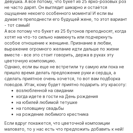
девушка. А все потому, что букет из 25 ярко-розовых роз
не часто дарят. Он выглядит шикарно и остаётся
ощущение некоего особенного момента! И если вы
думаете преподнести его будущей жене, то этот вариант
- тот самый!
А все потому что букет из 25 бутонов преподносят, когда
хотят на что-то сильно намекнуть или подчеркнуть
особое отношение к женщине. Признание в любви,
выражение огромного желание идти дальше по жизни
вместе - все это стоит говорить, держа в руках эту
цветочную композицию.
Однако, если вы еще не встретили ту самую или пока не
пришло время делать предложение руки и сердца, а
сделать приятное очень хочется, то вот вам подборка
поводов. Итак, кому будет приятно подарить эту красоту:
возлюбленной на свидании
когда идете в гости на День рождения
на юбилей любимой тетушке
на головщину свадьбы
на рождение любимого крестника
Если вдруг покажется, что цветочной композиции
маловато, то у нас есть что предложить добавить к ней!