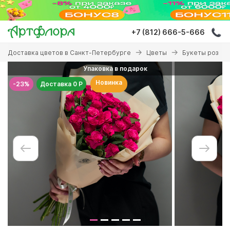
Перейти
к
основному
+7 (812) 666-5-666
содержанию
Вы
Доставка цветов в Санкт-Петербурге
Цветы
Букеты роз
здесь
Упаковка в подарок
Новинка
-23%
Доставка 0 Р