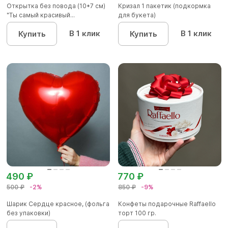
Открытка без повода (10*7 см)
Кризал 1 пакетик (подкормка
"Ты самый красивый...
для букета)
В 1 клик
В 1 клик
Купить
Купить
490 ₽
770 ₽
500 ₽
-2%
850 ₽
-9%
Шарик Сердце красное, (фольга
Конфеты подарочные Raffaello
без упаковки)
торт 100 гр.