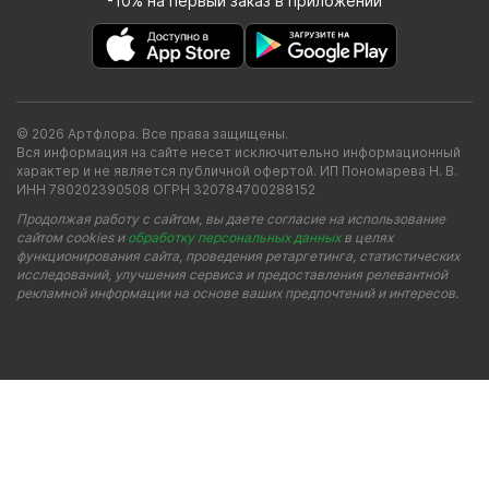
-10% на первый заказ в приложении
© 2026 Артфлора. Все права защищены.
Вся информация на сайте несет исключительно информационный
характер и не является публичной офертой. ИП Пономарева Н. В.
ИНН 780202390508 ОГРН 320784700288152
Продолжая работу с сайтом, вы даете согласие на использование
сайтом cookies и
обработку персональных данных
в целях
функционирования сайта, проведения ретаргетинга, статистических
исследований, улучшения сервиса и предоставления релевантной
рекламной информации на основе ваших предпочтений и интересов.