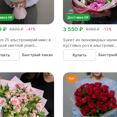
авка 0₽
Доставка 0₽
9 ₽
3 550 ₽
6800 ₽
-41%
4060 ₽
-13%
из 25 альстромерий микс в
Букет из пионовидных мали
кой светлой упако...
кустовых роз и альстроме...
Быстрый заказ
Быстрый
упить
Купить