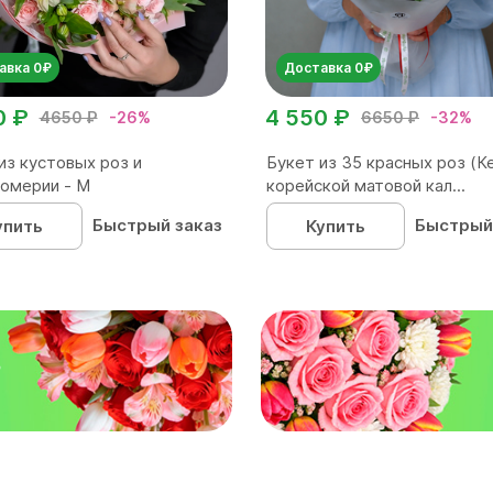
авка 0₽
Доставка 0₽
0 ₽
4 550 ₽
4650 ₽
-26%
6650 ₽
-32%
из кустовых роз и
Букет из 35 красных роз (Ке
омерии - М
корейской матовой кал...
Быстрый заказ
Быстрый
упить
Купить
₽