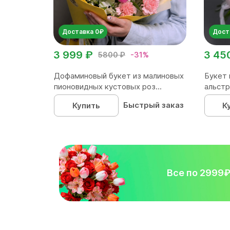
Доставка 0₽
Дост
3 999 ₽
3 45
5800 ₽
-31%
Дофаминовый букет из малиновых
Букет 
пионовидных кустовых роз...
альстр
Быстрый заказ
Купить
К
Все по 2999