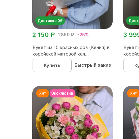
Доставка 0₽
Дост
2 150 ₽
3 99
2850 ₽
-25%
Букет из 15 красных роз (Кения) в
Букет 
корейской матовой кал...
корейс
Быстрый заказ
Купить
К