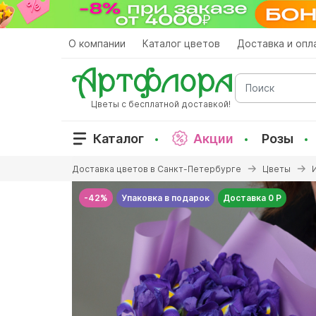
Перейти
к
основному
О компании
Каталог цветов
Доставка и опл
содержанию
Поиск
Цветы с бесплатной доставкой!
Каталог
Акции
Розы
Вы
Доставка цветов в Санкт-Петербурге
Цветы
здесь
-42%
Упаковка в подарок
Доставка 0 Р