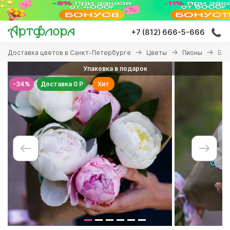
Перейти
к
основному
+7 (812) 666-5-666
содержанию
Вы
Доставка цветов в Санкт-Петербурге
Цветы
Пионы
Бук
здесь
Упаковка в подарок
-34%
Доставка 0 Р
Хит