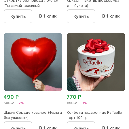
Открытка без повода (10*7 см)
Кризал 1 пакетик (подкормка
"Ты самый красивый...
для букета)
В 1 клик
В 1 клик
Купить
Купить
490 ₽
770 ₽
500 ₽
-2%
850 ₽
-9%
Шарик Сердце красное, (фольга
Конфеты подарочные Raffaello
без упаковки)
торт 100 гр.
В 1 клик
В 1 клик
Купить
Купить