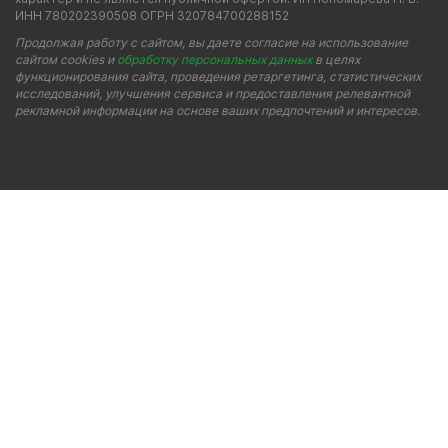
ИНН 780202390508 ОГРН 320784700288152
Продолжая работу с сайтом, вы даете согласие на использование
сайтом cookies и
обработку персональных данных
в целях
функционирования сайта, проведения ретаргетинга, статистических
исследований, улучшения сервиса и предоставления релевантной
рекламной информации на основе ваших предпочтений и интересов.