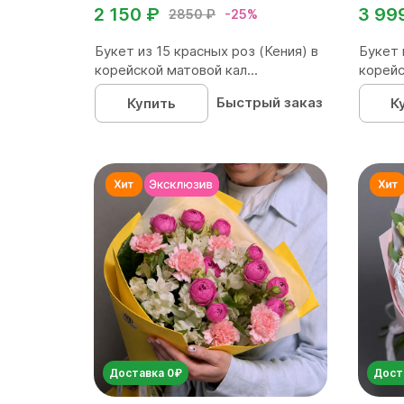
2 150 ₽
3 99
2850 ₽
-25%
Букет из 15 красных роз (Кения) в
Букет 
корейской матовой кал...
корейс
Быстрый заказ
Купить
К
Доставка 0₽
Дост