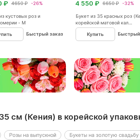
0 ₽
4 550 ₽
4650 ₽
-26%
6650 ₽
-32%
из кустовых роз и
Букет из 35 красных роз (Ке
омерии - М
корейской матовой кал...
Быстрый заказ
Быстрый
упить
Купить
₽
 35 см (Кения) в корейской упако
Розы на выпускной
Букеты на золотую свадьбу 