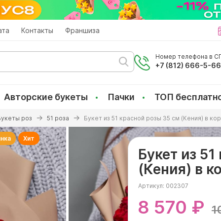
ата
Контакты
Франшиза
Номер телефона в СП
+7 (812) 666-5-6
Авторские букеты
Пачки
ТОП бесплатн
Букеты роз
51 роза
Букет из 51 красной розы 35 см (Кения) в к
нка
Хит
Букет из 51
(Кения) в к
Артикул:
002307
8 570 ₽
1