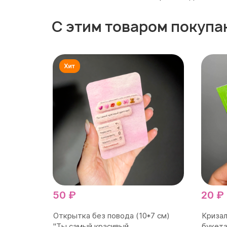
С этим товаром покупа
50 ₽
20 ₽
Открытка без повода (10*7 см)
Кризал
"Ты самый красивый...
букета