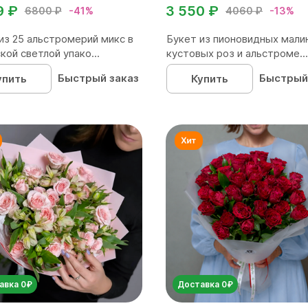
9 ₽
3 550 ₽
6800 ₽
-41%
4060 ₽
-13%
из 25 альстромерий микс в
Букет из пионовидных мали
кой светлой упако...
кустовых роз и альстроме...
Быстрый заказ
Быстрый
упить
Купить
авка 0₽
Доставка 0₽