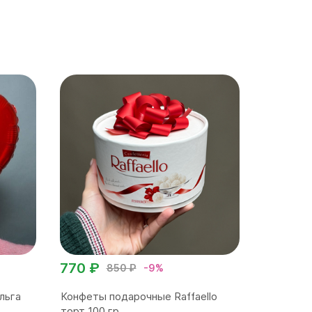
770 ₽
850 ₽
-9%
льга
Конфеты подарочные Raffaello
торт 100 гр.