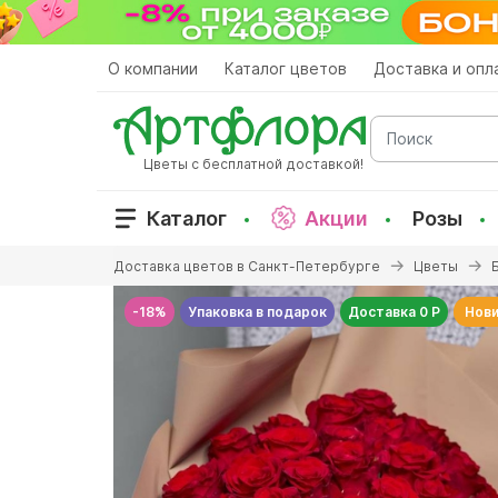
Перейти
к
основному
О компании
Каталог цветов
Доставка и опл
содержанию
Поиск
Цветы с бесплатной доставкой!
Каталог
Акции
Розы
Вы
Доставка цветов в Санкт-Петербурге
Цветы
здесь
-18%
Упаковка в подарок
Доставка 0 Р
Нови