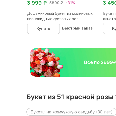
3 999 ₽
3 45
5800 ₽
-31%
Дофаминовый букет из малиновых
Букет 
пионовидных кустовых роз...
альстр
Быстрый заказ
Купить
К
Все по 2999
Букет из 51 красной розы
следующих разделах:
Букеты на жемчужную свадьбу (30 лет)