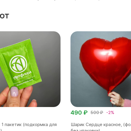
ют
490 ₽
500 ₽
-2%
 1 пакетик (подкормка для
Шарик Сердце красное, (фо
)
без упаковки)