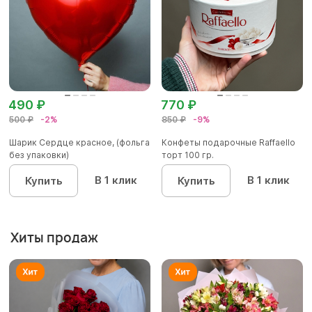
490 ₽
770 ₽
500 ₽
-2%
850 ₽
-9%
Шарик Сердце красное, (фольга
Конфеты подарочные Raffaello
без упаковки)
торт 100 гр.
В 1 клик
В 1 клик
Купить
Купить
Хиты продаж