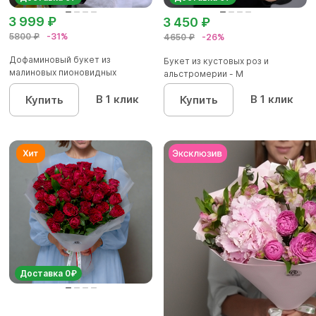
3 999 ₽
3 450 ₽
5800 ₽
-31%
4650 ₽
-26%
Дофаминовый букет из
Букет из кустовых роз и
малиновых пионовидных
альстромерии - М
кустовых роз...
В 1 клик
В 1 клик
Купить
Купить
Доставка 0₽