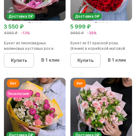
Доставка 0₽
Доставка 0₽
3 550 ₽
5 999 ₽
4060 ₽
-13%
9690 ₽
-38%
Букет из пионовидных
Букет из 51 красной розы
малиновых кустовых роз и
(Кения) в корейской матовой
альстроме...
уп...
В 1 клик
В 1 клик
Купить
Купить
Доставка 0₽
Доставка 0₽