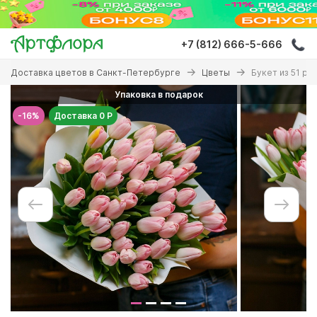
Перейти
к
основному
+7 (812) 666-5-666
содержанию
Вы
Доставка цветов в Санкт-Петербурге
Цветы
Букет из 51 р
здесь
Упаковка в подарок
-16%
Доставка 0 Р