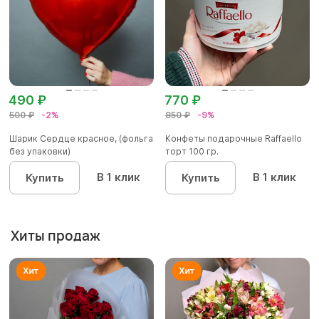
490 ₽
770 ₽
500 ₽
-2%
850 ₽
-9%
Шарик Сердце красное, (фольга
Конфеты подарочные Raffaello
без упаковки)
торт 100 гр.
В 1 клик
В 1 клик
Купить
Купить
Хиты продаж