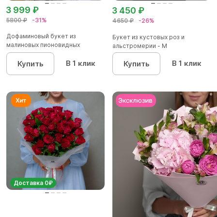
3 999 ₽
3 450 ₽
5800 ₽
-31%
4650 ₽
-26%
Дофаминовый букет из
Букет из кустовых роз и
малиновых пионовидных
альстромерии - М
кустовых роз...
В 1 клик
В 1 клик
Купить
Купить
Доставка 0₽