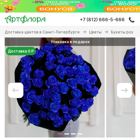
Перейти
к
основному
+7 (812) 666-5-666
содержанию
Вы
Доставка цветов в Санкт-Петербурге
Цветы
Букеты роз
здесь
Упаковка в подарок
Доставка 0 Р