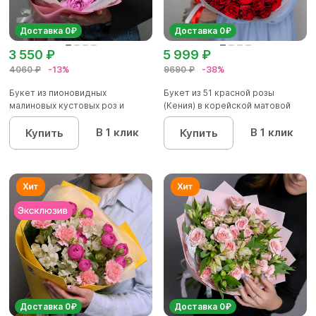
Доставка 0₽
Доставка 0₽
3 550 ₽
5 999 ₽
4060 ₽
-13%
9690 ₽
-38%
Букет из пионовидных
Букет из 51 красной розы
малиновых кустовых роз и
(Кения) в корейской матовой
альстроме...
уп...
В 1 клик
В 1 клик
Купить
Купить
Доставка 0₽
Доставка 0₽