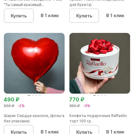
"Ты самый красивый...
для букета)
В 1 клик
В 1 клик
Купить
Купить
490 ₽
770 ₽
500 ₽
-2%
850 ₽
-9%
Шарик Сердце красное, (фольга
Конфеты подарочные Raffaello
без упаковки)
торт 100 гр.
В 1 клик
В 1 клик
Купить
Купить