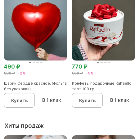
490 ₽
770 ₽
500 ₽
-2%
850 ₽
-9%
Шарик Сердце красное, (фольга
Конфеты подарочные Raffaello
без упаковки)
торт 100 гр.
В 1 клик
В 1 клик
Купить
Купить
Хиты продаж