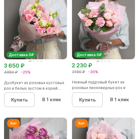
Доставка 0₽
Доставка 0₽
2 230 ₽
3 650 ₽
3190 ₽
-30%
4850 ₽
-25%
Нежный пудровый букет из
Дуобукет из розовых кустовых
розовых пионовидных роз и
роз и белых эустом в корей...
диан...
В 1 клик
В 1 клик
Купить
Купить