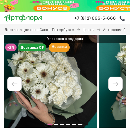
Перейти
к
основному
+7 (812) 666-5-666
содержанию
Вы
Доставка цветов в Санкт-Петербурге
Цветы
Авторские бу
здесь
Упаковка в подарок
Новинка
-2%
Доставка 0 Р