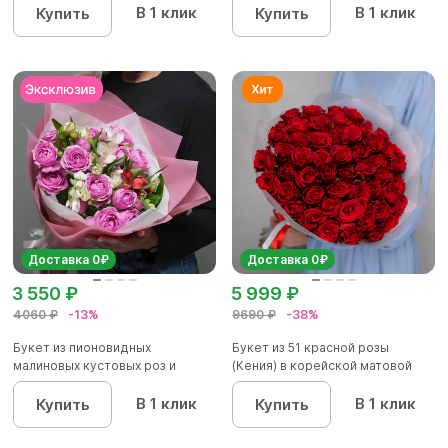
В 1 клик
В 1 клик
Купить
Купить
Доставка 0₽
Доставка 0₽
3 550 ₽
5 999 ₽
4060 ₽
-13%
9690 ₽
-38%
Букет из пионовидных
Букет из 51 красной розы
малиновых кустовых роз и
(Кения) в корейской матовой
альстроме...
уп...
В 1 клик
В 1 клик
Купить
Купить