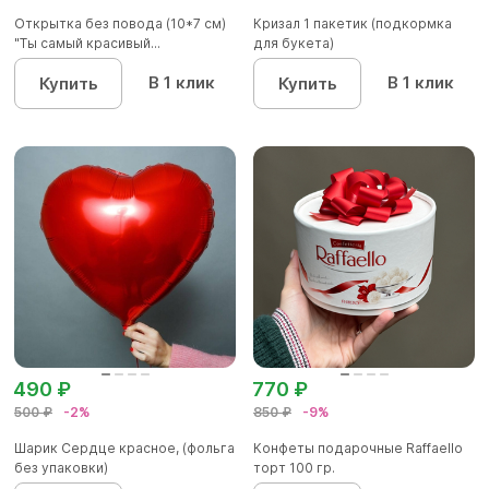
Открытка без повода (10*7 см)
Кризал 1 пакетик (подкормка
"Ты самый красивый...
для букета)
В 1 клик
В 1 клик
Купить
Купить
490 ₽
770 ₽
500 ₽
-2%
850 ₽
-9%
Шарик Сердце красное, (фольга
Конфеты подарочные Raffaello
без упаковки)
торт 100 гр.