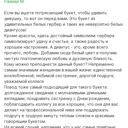
Размер М
Если вы ищете потрясающий букет, чтобы удивить
девушку, то вот он перед вами. Это букет из
удивительных белых гербер и таких же невероятно белых
диантусов!
Кроме красоты, здесь достойный символизм: гербера
символизирует удачу и счастье, а также радость и
хорошее настроение. А диантус - это, кроме всего
прочего, любовь. Добавим сюда белый цвет и получим
чистую платоническую любовь и духовную близость.
Кому можно преподнести данный букет? Непременно
самым значимым женщинам в вашей жизни: единственной
возлюбленной, любимой сестренке, дорогой подруге,
уважаемой коллеге
Повод тоже самый подходящий для такого букета:
долгожданное свидание с молчаливыми длинными
взглядами, поздравить сестренку с Днем рождения,
поблагодарить коллегу за все хорошее, что она для вас
делает на профессиональной ниве или поддержать
подругу в трудную минуту теплым словом и красивым
говорящим букетом.
На всякий случай, напомним, что у нас самые приятные