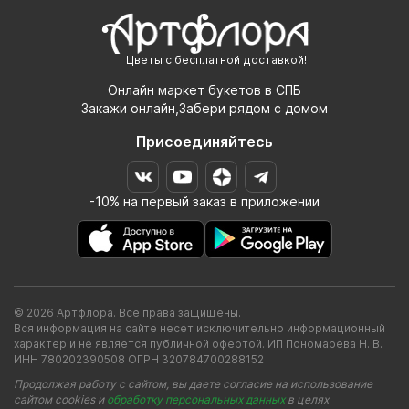
Цветы с бесплатной доставкой!
Онлайн маркет букетов в СПБ
Закажи онлайн,Забери рядом с домом
Присоединяйтесь
-10% на первый заказ в приложении
© 2026 Артфлора. Все права защищены.
Вся информация на сайте несет исключительно информационный
характер и не является публичной офертой. ИП Пономарева Н. В.
ИНН 780202390508 ОГРН 320784700288152
Продолжая работу с сайтом, вы даете согласие на использование
сайтом cookies и
обработку персональных данных
в целях