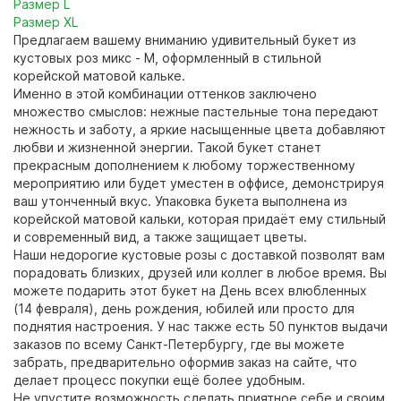
Размер L
Размер XL
Предлагаем вашему вниманию удивительный букет из
кустовых роз микс - M, оформленный в стильной
корейской матовой кальке.
Именно в этой комбинации оттенков заключено
множество смыслов: нежные пастельные тона передают
нежность и заботу, а яркие насыщенные цвета добавляют
любви и жизненной энергии. Такой букет станет
прекрасным дополнением к любому торжественному
мероприятию или будет уместен в оффисе, демонстрируя
ваш утонченный вкус. Упаковка букета выполнена из
корейской матовой кальки, которая придаёт ему стильный
и современный вид, а также защищает цветы.
Наши недорогие кустовые розы с доставкой позволят вам
порадовать близких, друзей или коллег в любое время. Вы
можете подарить этот букет на День всех влюбленных
(14 февраля), день рождения, юбилей или просто для
поднятия настроения. У нас также есть 50 пунктов выдачи
заказов по всему Санкт-Петербургу, где вы можете
забрать, предварительно оформив заказ на сайте, что
делает процесс покупки ещё более удобным.
Не упустите возможность сделать приятное себе и своим