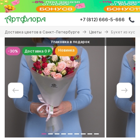
Перейти
к
основному
+7 (812) 666-5-666
содержанию
Вы
Доставка цветов в Санкт-Петербурге
Цветы
Букет из кусто
здесь
Упаковка в подарок
Новинка
-30%
Доставка 0 Р