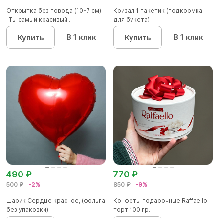
Открытка без повода (10*7 см)
Кризал 1 пакетик (подкормка
"Ты самый красивый...
для букета)
В 1 клик
В 1 клик
Купить
Купить
490 ₽
770 ₽
500 ₽
-2%
850 ₽
-9%
Шарик Сердце красное, (фольга
Конфеты подарочные Raffaello
без упаковки)
торт 100 гр.