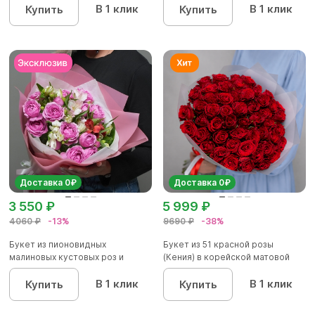
В 1 клик
В 1 клик
Купить
Купить
Доставка 0₽
Доставка 0₽
3 550 ₽
5 999 ₽
4060 ₽
-13%
9690 ₽
-38%
Букет из пионовидных
Букет из 51 красной розы
малиновых кустовых роз и
(Кения) в корейской матовой
альстроме...
уп...
В 1 клик
В 1 клик
Купить
Купить