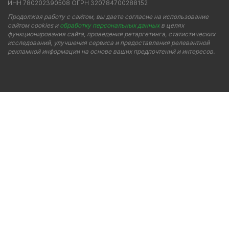
ИНН 780202390508 ОГРН 320784700288152
Продолжая работу с сайтом, вы даете согласие на использование
сайтом cookies и
обработку персональных данных
в целях
функционирования сайта, проведения ретаргетинга, статистических
исследований, улучшения сервиса и предоставления релевантной
рекламной информации на основе ваших предпочтений и интересов.