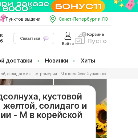
Пунктов выдачи
Санкт-Петербург и ЛО
Корзина
б:
Связаться
Пусто
66
Войти
ой доставки
Новинки
Хиты
той, солидаго и альстромерии - M в корейской упаковке
дсолнуха, кустовой
 желтой, солидаго и
ии - M в корейской