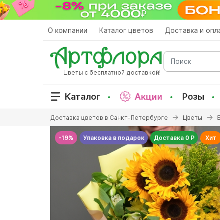
Перейти
к
основному
О компании
Каталог цветов
Доставка и опл
содержанию
Поиск
Цветы с бесплатной доставкой!
Каталог
Акции
Розы
Вы
Доставка цветов в Санкт-Петербурге
Цветы
здесь
-19%
Упаковка в подарок
Доставка 0 Р
Хит