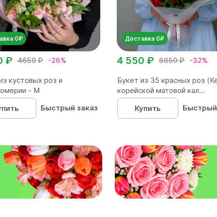
авка 0₽
Доставка 0₽
0 ₽
4 550 ₽
4650 ₽
-26%
6650 ₽
-32%
из кустовых роз и
Букет из 35 красных роз (Ке
омерии - М
корейской матовой кал...
Быстрый заказ
Быстрый
упить
Купить
₽