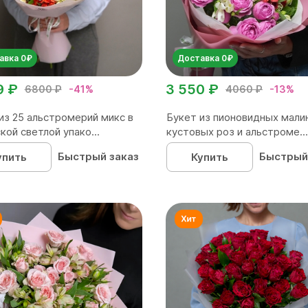
авка 0₽
Доставка 0₽
9 ₽
3 550 ₽
6800 ₽
-41%
4060 ₽
-13%
из 25 альстромерий микс в
Букет из пионовидных мали
кой светлой упако...
кустовых роз и альстроме...
Быстрый заказ
Быстрый
упить
Купить