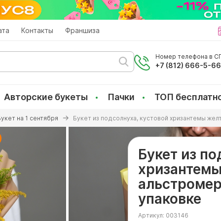
ата
Контакты
Франшиза
Номер телефона в СП
+7 (812) 666-5-6
Авторские букеты
Пачки
ТОП бесплатн
Букет на 1 сентября
Букет из подсолнуха, кустовой хризантемы жел
Букет из по
хризантемы
альстромер
упаковке
Артикул:
003146