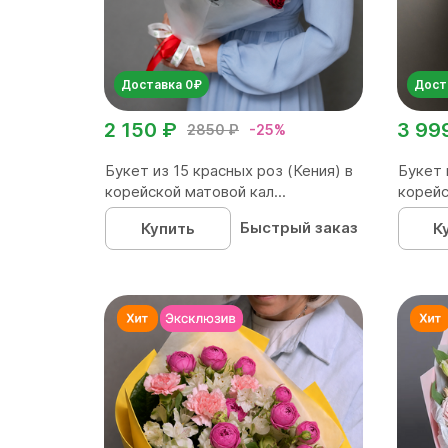
Доставка 0₽
Дост
2 150 ₽
3 99
2850 ₽
-25%
Букет из 15 красных роз (Кения) в
Букет 
корейской матовой кал...
корейс
Быстрый заказ
Купить
К