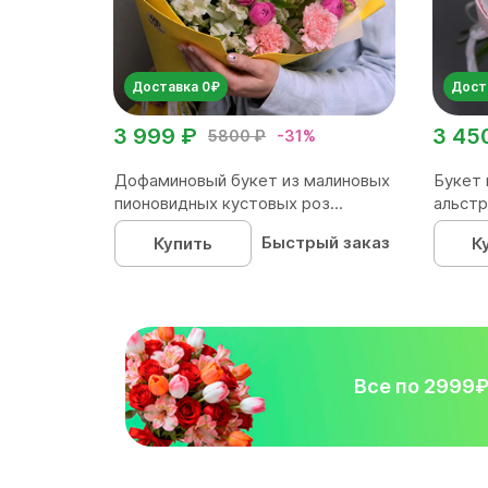
Доставка 0₽
Дост
3 999 ₽
3 45
5800 ₽
-31%
Дофаминовый букет из малиновых
Букет 
пионовидных кустовых роз...
альстр
Быстрый заказ
Купить
К
Все по 2999