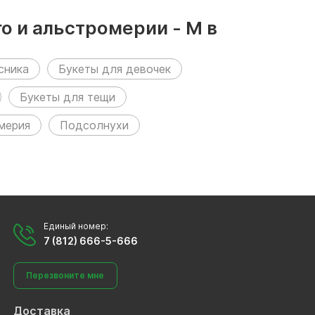
о и альстромерии - M в
сника
Букеты для девочек
Букеты для тещи
мерия
Подсолнухи
Единый номер:
7 (812) 666-5-666
Перезвоните мне
Доставка