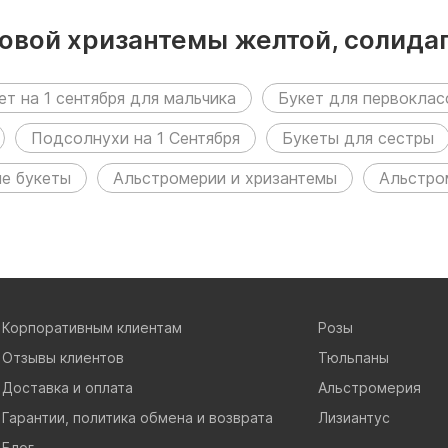
товой хризантемы желтой, солидаг
ещен в следующих разделах:
ет на 1 сентября для мальчика
Букет для первоклас
Подсолнухи на 1 Сентября
Букеты для сестры
е букеты
Альстромерии и хризантемы
Альстро
Корпоративным клиентам
Розы
Отзывы клиентов
Тюльпаны
Доставка и оплата
Альстромерия
Гарантии, политика обмена и возврата
Лизиантус
Блог