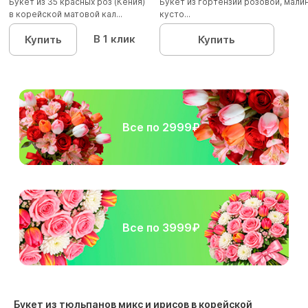
Букет из 35 красных роз (Кения)
Букет из гортензии розовой, мал
в корейской матовой кал...
кусто...
В 1 клик
Купить
Купить
Все по 2999₽
Все по 3999₽
Букет из тюльпанов микс и ирисов в корейской