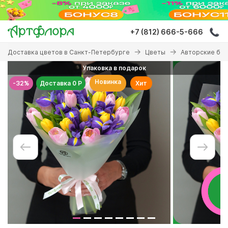
Перейти
к
основному
+7 (812) 666-5-666
содержанию
Вы
Доставка цветов в Санкт-Петербурге
Цветы
Авторские бу
здесь
Упаковка в подарок
Новинка
-32%
Доставка 0 Р
Хит