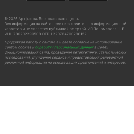
© 2026 Артфлора. Все права защищены.
Вся информация на сайте несет исключительно информационный
характер и не является публичной офертой. ИП Пономарева Н. В.
ИНН 780202390508 ОГРН 320784700288152
Продолжая работу с сайтом, вы даете согласие на использование
сайтом cookies и
обработку персональных данных
в целях
функционирования сайта, проведения ретаргетинга, статистических
исследований, улучшения сервиса и предоставления релевантной
рекламной информации на основе ваших предпочтений и интересов.