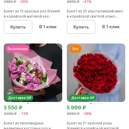
2850 ₽
-25%
6800 ₽
-41%
Букет из 15 красных роз (Кения)
Букет из 25 альстромерий микс
в корейской матовой кал...
в корейской светлой упако...
В 1 клик
В 1 клик
Купить
Купить
Доставка 0₽
Доставка 0₽
3 550 ₽
5 999 ₽
4060 ₽
-13%
9690 ₽
-38%
Букет из пионовидных
Букет из 51 красной розы
малиновых кустовых роз и
(Кения) в корейской матовой