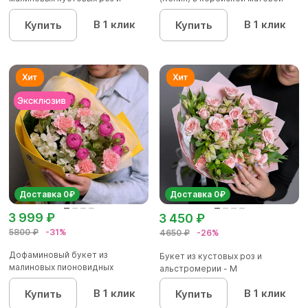
альстроме...
уп...
В 1 клик
В 1 клик
Купить
Купить
Доставка 0₽
Доставка 0₽
3 999 ₽
3 450 ₽
5800 ₽
-31%
4650 ₽
-26%
Дофаминовый букет из
Букет из кустовых роз и
малиновых пионовидных
альстромерии - М
кустовых роз...
В 1 клик
В 1 клик
Купить
Купить