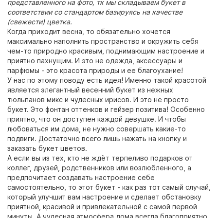
представленного на фото, тк мы складываем букет в
соответствии со стандартом базируясь на качестве
(свежести) цветка.
Когда приходит весна, то обязательно хочется
максимально наполнить пространство и окружить себя
чем-то природно красивым, поднимающим настроение и
приятно пахнущим. И это не одежда, аксессуары и
парфюмы - это красота природы и ее благоухание!
У нас по этому поводу есть идея! Именно такой красотой
является элегантный весенний букет из нежных
тюльпанов микс и чудесных ирисов. И это не просто
букет. Это фонтан оттенков и гейзер позитива! Особенно
приятно, что он доступен каждой девушке. И чтобы
любоваться им дома, не нужно совершать какие-то
подвиги. Достаточно всего лишь нажать на кнопку и
заказать букет цветов.
А если вы из тех, кто не ждёт терпеливо подарков от
коллег, друзей, родственников или возлюбленного, а
предпочитает создавать настроение себе
самостоятельно, то этот букет - как раз тот самый случай,
который улучшит вам настроение и сделает обстановку
приятной, красивой и привлекательной с самой первой
минуты. А чудесная атмосфера дома всегда благоприятно