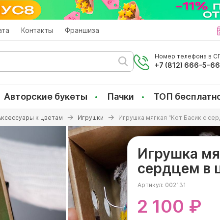
ата
Контакты
Франшиза
Номер телефона в СП
+7 (812) 666-5-6
Авторские букеты
Пачки
ТОП бесплатн
Аксессуары к цветам
Игрушки
Игрушка мягкая "Кот Басик с сер
Игрушка мяг
сердцем в 
Артикул:
002131
2 100 ₽