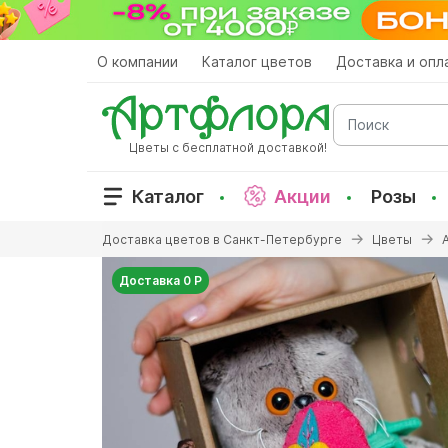
Перейти
к
основному
О компании
Каталог цветов
Доставка и опл
содержанию
Поиск
Цветы с бесплатной доставкой!
Каталог
Акции
Розы
Вы
Доставка цветов в Санкт-Петербурге
Цветы
здесь
Доставка 0 Р