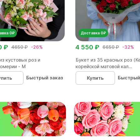
авка 0₽
Доставка 0₽
0 ₽
4 550 ₽
4650 ₽
-26%
6650 ₽
-32%
из кустовых роз и
Букет из 35 красных роз (Ке
омерии - М
корейской матовой кал...
Быстрый заказ
Быстрый
упить
Купить
₽