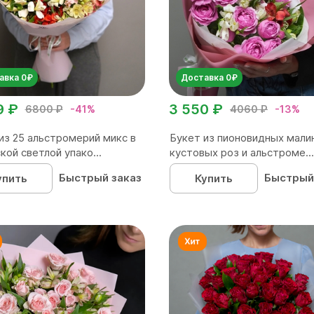
авка 0₽
Доставка 0₽
9 ₽
3 550 ₽
6800 ₽
-41%
4060 ₽
-13%
из 25 альстромерий микс в
Букет из пионовидных мали
кой светлой упако...
кустовых роз и альстроме...
Быстрый заказ
Быстрый
упить
Купить