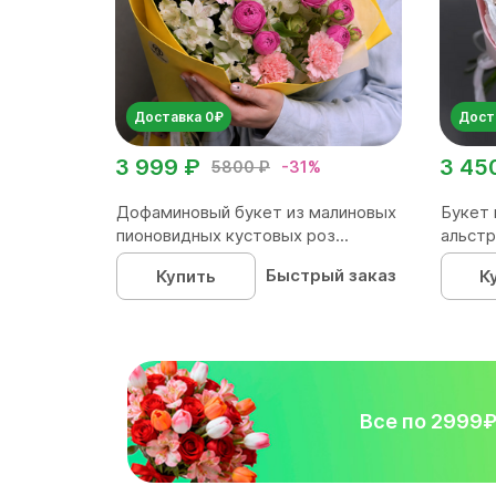
Доставка 0₽
Дост
3 999 ₽
3 45
5800 ₽
-31%
Дофаминовый букет из малиновых
Букет 
пионовидных кустовых роз...
альстр
Быстрый заказ
Купить
К
Все по 2999