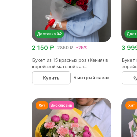
Доставка 0₽
Дост
2 150 ₽
3 99
2850 ₽
-25%
Букет из 15 красных роз (Кения) в
Букет 
корейской матовой кал...
корейс
Быстрый заказ
Купить
К