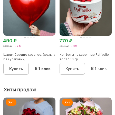
490 ₽
770 ₽
500 ₽
-2%
850 ₽
-9%
Шарик Сердце красное, (фольга
Конфеты подарочные Raffaello
без упаковки)
торт 100 гр.
В 1 клик
В 1 клик
Купить
Купить
Хиты продаж