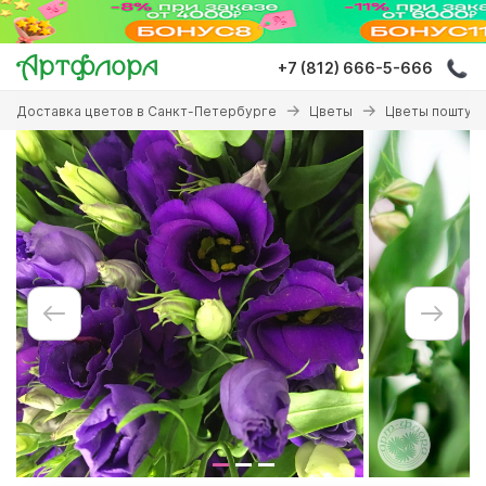
Перейти
к
основному
+7 (812) 666-5-666
содержанию
Вы
Доставка цветов в Санкт-Петербурге
Цветы
Цветы поштуч
здесь