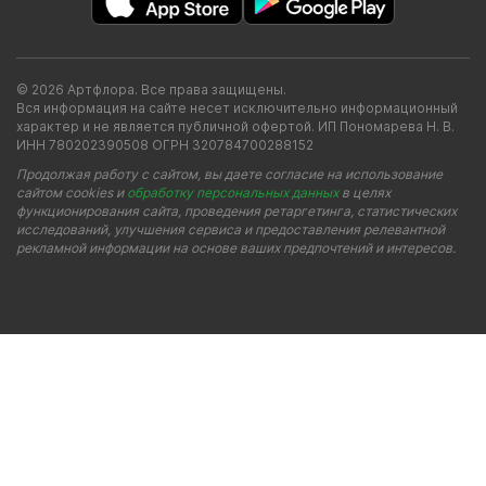
© 2026 Артфлора. Все права защищены.
Вся информация на сайте несет исключительно информационный
характер и не является публичной офертой. ИП Пономарева Н. В.
ИНН 780202390508 ОГРН 320784700288152
Продолжая работу с сайтом, вы даете согласие на использование
сайтом cookies и
обработку персональных данных
в целях
функционирования сайта, проведения ретаргетинга, статистических
исследований, улучшения сервиса и предоставления релевантной
рекламной информации на основе ваших предпочтений и интересов.