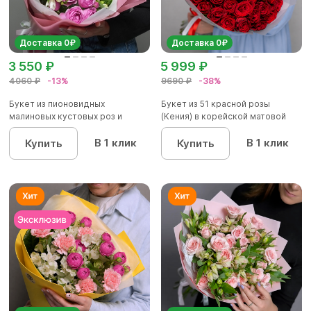
Доставка 0₽
Доставка 0₽
3 550 ₽
5 999 ₽
4060 ₽
-13%
9690 ₽
-38%
Букет из пионовидных
Букет из 51 красной розы
малиновых кустовых роз и
(Кения) в корейской матовой
альстроме...
уп...
В 1 клик
В 1 клик
Купить
Купить